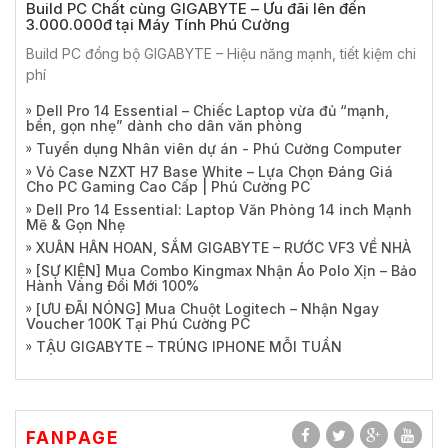
Build PC Chất cùng GIGABYTE – Ưu đãi lên đến
3.000.000đ tại Máy Tính Phú Cường
Build PC đồng bộ GIGABYTE – Hiệu năng mạnh, tiết kiệm chi
phí
Dell Pro 14 Essential – Chiếc Laptop vừa đủ “mạnh,
bền, gọn nhẹ” dành cho dân văn phòng
Tuyển dụng Nhân viên dự án - Phú Cường Computer
Vỏ Case NZXT H7 Base White – Lựa Chọn Đáng Giá
Cho PC Gaming Cao Cấp | Phú Cường PC
Dell Pro 14 Essential: Laptop Văn Phòng 14 inch Mạnh
Mẽ & Gọn Nhẹ
XUÂN HÂN HOAN, SẮM GIGABYTE – RƯỚC VF3 VỀ NHÀ
[SỰ KIỆN] Mua Combo Kingmax Nhận Áo Polo Xịn – Bảo
Hành Vàng Đổi Mới 100%
[ƯU ĐÃI NÓNG] Mua Chuột Logitech – Nhận Ngay
Voucher 100K Tại Phú Cường PC
TẬU GIGABYTE – TRÚNG IPHONE MỖI TUẦN
FANPAGE