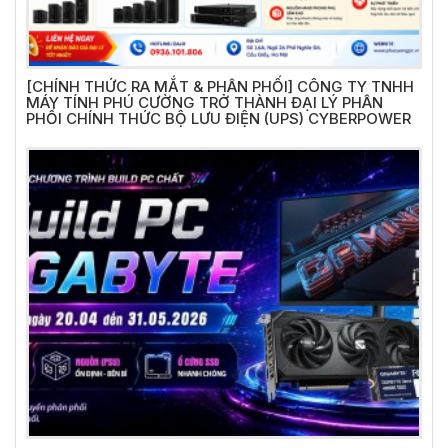
[CHÍNH THỨC RA MẮT & PHÂN PHỐI] CÔNG TY TNHH
MÁY TÍNH PHÚ CƯỜNG TRỞ THÀNH ĐẠI LÝ PHÂN
PHỐI CHÍNH THỨC BỘ LƯU ĐIỆN (UPS) CYBERPOWER