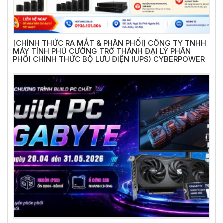
[CHÍNH THỨC RA MẮT & PHÂN PHỐI] CÔNG TY TNHH
MÁY TÍNH PHÚ CƯỜNG TRỞ THÀNH ĐẠI LÝ PHÂN
PHỐI CHÍNH THỨC BỘ LƯU ĐIỆN (UPS) CYBERPOWER