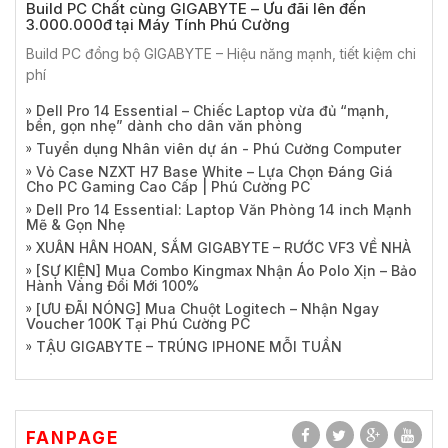
Build PC Chất cùng GIGABYTE – Ưu đãi lên đến
3.000.000đ tại Máy Tính Phú Cường
Build PC đồng bộ GIGABYTE – Hiệu năng mạnh, tiết kiệm chi
phí
Dell Pro 14 Essential – Chiếc Laptop vừa đủ “mạnh,
bền, gọn nhẹ” dành cho dân văn phòng
Tuyển dụng Nhân viên dự án - Phú Cường Computer
Vỏ Case NZXT H7 Base White – Lựa Chọn Đáng Giá
Cho PC Gaming Cao Cấp | Phú Cường PC
Dell Pro 14 Essential: Laptop Văn Phòng 14 inch Mạnh
Mẽ & Gọn Nhẹ
XUÂN HÂN HOAN, SẮM GIGABYTE – RƯỚC VF3 VỀ NHÀ
[SỰ KIỆN] Mua Combo Kingmax Nhận Áo Polo Xịn – Bảo
Hành Vàng Đổi Mới 100%
[ƯU ĐÃI NÓNG] Mua Chuột Logitech – Nhận Ngay
Voucher 100K Tại Phú Cường PC
TẬU GIGABYTE – TRÚNG IPHONE MỖI TUẦN
FANPAGE