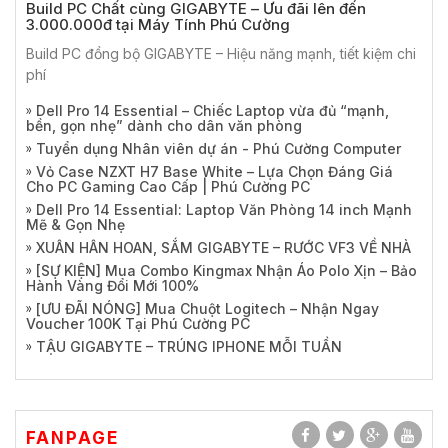
Build PC Chất cùng GIGABYTE – Ưu đãi lên đến
3.000.000đ tại Máy Tính Phú Cường
Build PC đồng bộ GIGABYTE – Hiệu năng mạnh, tiết kiệm chi
phí
Dell Pro 14 Essential – Chiếc Laptop vừa đủ “mạnh,
bền, gọn nhẹ” dành cho dân văn phòng
Tuyển dụng Nhân viên dự án - Phú Cường Computer
Vỏ Case NZXT H7 Base White – Lựa Chọn Đáng Giá
Cho PC Gaming Cao Cấp | Phú Cường PC
Dell Pro 14 Essential: Laptop Văn Phòng 14 inch Mạnh
Mẽ & Gọn Nhẹ
XUÂN HÂN HOAN, SẮM GIGABYTE – RƯỚC VF3 VỀ NHÀ
[SỰ KIỆN] Mua Combo Kingmax Nhận Áo Polo Xịn – Bảo
Hành Vàng Đổi Mới 100%
[ƯU ĐÃI NÓNG] Mua Chuột Logitech – Nhận Ngay
Voucher 100K Tại Phú Cường PC
TẬU GIGABYTE – TRÚNG IPHONE MỖI TUẦN
FANPAGE