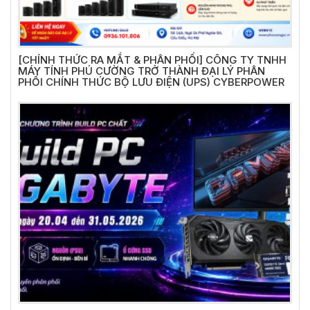
[CHÍNH THỨC RA MẮT & PHÂN PHỐI] CÔNG TY TNHH
MÁY TÍNH PHÚ CƯỜNG TRỞ THÀNH ĐẠI LÝ PHÂN
PHỐI CHÍNH THỨC BỘ LƯU ĐIỆN (UPS) CYBERPOWER