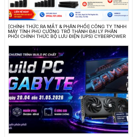
[CHÍNH THỨC RA MẮT & PHÂN PHỐI] CÔNG TY TNHH
MÁY TÍNH PHÚ CƯỜNG TRỞ THÀNH ĐẠI LÝ PHÂN
PHỐI CHÍNH THỨC BỘ LƯU ĐIỆN (UPS) CYBERPOWER