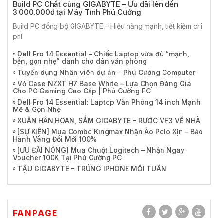
Build PC Chất cùng GIGABYTE – Ưu đãi lên đến
3.000.000đ tại Máy Tính Phú Cường
Build PC đồng bộ GIGABYTE – Hiệu năng mạnh, tiết kiệm chi
phí
Dell Pro 14 Essential – Chiếc Laptop vừa đủ “mạnh,
bền, gọn nhẹ” dành cho dân văn phòng
Tuyển dụng Nhân viên dự án - Phú Cường Computer
Vỏ Case NZXT H7 Base White – Lựa Chọn Đáng Giá
Cho PC Gaming Cao Cấp | Phú Cường PC
Dell Pro 14 Essential: Laptop Văn Phòng 14 inch Mạnh
Mẽ & Gọn Nhẹ
XUÂN HÂN HOAN, SẮM GIGABYTE – RƯỚC VF3 VỀ NHÀ
[SỰ KIỆN] Mua Combo Kingmax Nhận Áo Polo Xịn – Bảo
Hành Vàng Đổi Mới 100%
[ƯU ĐÃI NÓNG] Mua Chuột Logitech – Nhận Ngay
Voucher 100K Tại Phú Cường PC
TẬU GIGABYTE – TRÚNG IPHONE MỖI TUẦN
FANPAGE