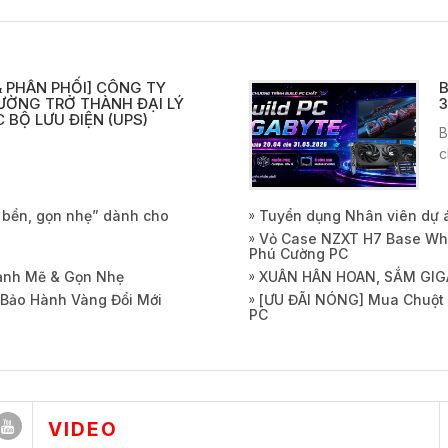
 PHÂN PHỐI] CÔNG TY
B
ƯỜNG TRỞ THÀNH ĐẠI LÝ
3
 BỘ LƯU ĐIỆN (UPS)
B
c
, bền, gọn nhẹ” dành cho
Tuyển dụng Nhân viên dự 
Vỏ Case NZXT H7 Base Whi
Phú Cường PC
Mạnh Mẽ & Gọn Nhẹ
XUÂN HÂN HOAN, SẮM GIG
 Bảo Hành Vàng Đổi Mới
[ƯU ĐÃI NÓNG] Mua Chuột 
PC
VIDEO