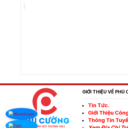
GIỚI THIỆU VỀ PH
Tin Tức.
Giới Thiệu Công
Thông Tin Tuyể
Xem Địa Chỉ Tr