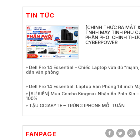
TIN TỨC
[CHÍNH THỨC RA MẮT &
TNHH MÁY TÍNH PHÚ C
PHÂN PHỐI CHÍNH THỨC
CYBERPOWER
Dell Pro 14 Essential – Chiếc Laptop vừa đủ “mạnh
dân văn phòng
Dell Pro 14 Essential: Laptop Văn Phòng 14 inch 
[SỰ KIỆN] Mua Combo Kingmax Nhận Áo Polo Xịn –
100%
TẬU GIGABYTE – TRÚNG IPHONE MỖI TUẦN
FANPAGE