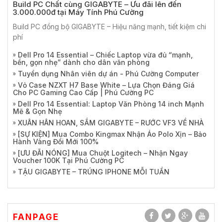
Build PC Chất cùng GIGABYTE – Ưu đãi lên đến
3.000.000đ tại Máy Tính Phú Cường
Build PC đồng bộ GIGABYTE – Hiệu năng mạnh, tiết kiệm chi
phí
Dell Pro 14 Essential – Chiếc Laptop vừa đủ “mạnh,
bền, gọn nhẹ” dành cho dân văn phòng
Tuyển dụng Nhân viên dự án - Phú Cường Computer
Vỏ Case NZXT H7 Base White – Lựa Chọn Đáng Giá
Cho PC Gaming Cao Cấp | Phú Cường PC
Dell Pro 14 Essential: Laptop Văn Phòng 14 inch Mạnh
Mẽ & Gọn Nhẹ
XUÂN HÂN HOAN, SẮM GIGABYTE – RƯỚC VF3 VỀ NHÀ
[SỰ KIỆN] Mua Combo Kingmax Nhận Áo Polo Xịn – Bảo
Hành Vàng Đổi Mới 100%
[ƯU ĐÃI NÓNG] Mua Chuột Logitech – Nhận Ngay
Voucher 100K Tại Phú Cường PC
TẬU GIGABYTE – TRÚNG IPHONE MỖI TUẦN
FANPAGE