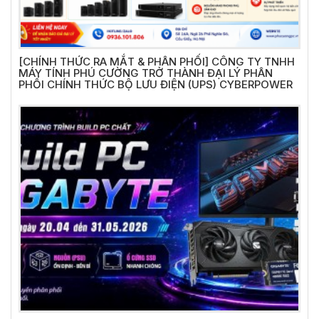
[CHÍNH THỨC RA MẮT & PHÂN PHỐI] CÔNG TY TNHH
MÁY TÍNH PHÚ CƯỜNG TRỞ THÀNH ĐẠI LÝ PHÂN
PHỐI CHÍNH THỨC BỘ LƯU ĐIỆN (UPS) CYBERPOWER