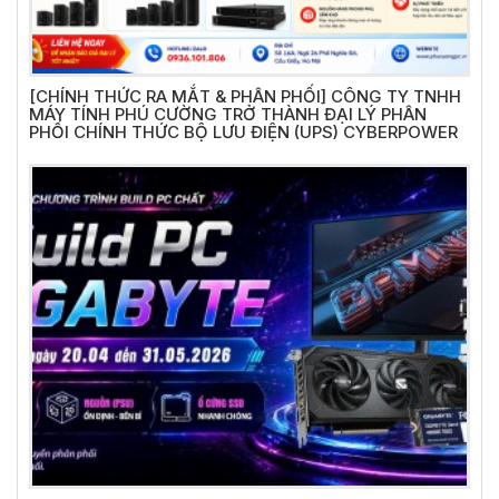
[CHÍNH THỨC RA MẮT & PHÂN PHỐI] CÔNG TY TNHH
MÁY TÍNH PHÚ CƯỜNG TRỞ THÀNH ĐẠI LÝ PHÂN
PHỐI CHÍNH THỨC BỘ LƯU ĐIỆN (UPS) CYBERPOWER