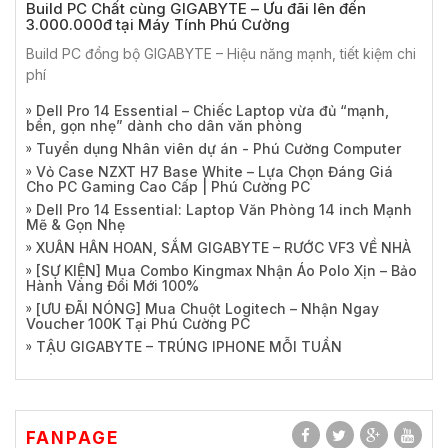
Build PC Chất cùng GIGABYTE – Ưu đãi lên đến
3.000.000đ tại Máy Tính Phú Cường
Build PC đồng bộ GIGABYTE – Hiệu năng mạnh, tiết kiệm chi
phí
Dell Pro 14 Essential – Chiếc Laptop vừa đủ “mạnh,
bền, gọn nhẹ” dành cho dân văn phòng
Tuyển dụng Nhân viên dự án - Phú Cường Computer
Vỏ Case NZXT H7 Base White – Lựa Chọn Đáng Giá
Cho PC Gaming Cao Cấp | Phú Cường PC
Dell Pro 14 Essential: Laptop Văn Phòng 14 inch Mạnh
Mẽ & Gọn Nhẹ
XUÂN HÂN HOAN, SẮM GIGABYTE – RƯỚC VF3 VỀ NHÀ
[SỰ KIỆN] Mua Combo Kingmax Nhận Áo Polo Xịn – Bảo
Hành Vàng Đổi Mới 100%
[ƯU ĐÃI NÓNG] Mua Chuột Logitech – Nhận Ngay
Voucher 100K Tại Phú Cường PC
TẬU GIGABYTE – TRÚNG IPHONE MỖI TUẦN
FANPAGE