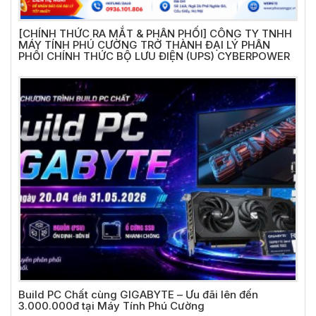
[CHÍNH THỨC RA MẮT & PHÂN PHỐI] CÔNG TY TNHH
MÁY TÍNH PHÚ CƯỜNG TRỞ THÀNH ĐẠI LÝ PHÂN
PHỐI CHÍNH THỨC BỘ LƯU ĐIỆN (UPS) CYBERPOWER
Build PC Chất cùng GIGABYTE – Ưu đãi lên đến
3.000.000đ tại Máy Tính Phú Cường