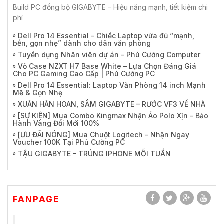
Build PC đồng bộ GIGABYTE – Hiệu năng mạnh, tiết kiệm chi
phí
Dell Pro 14 Essential – Chiếc Laptop vừa đủ “mạnh,
bền, gọn nhẹ” dành cho dân văn phòng
Tuyển dụng Nhân viên dự án - Phú Cường Computer
Vỏ Case NZXT H7 Base White – Lựa Chọn Đáng Giá
Cho PC Gaming Cao Cấp | Phú Cường PC
Dell Pro 14 Essential: Laptop Văn Phòng 14 inch Mạnh
Mẽ & Gọn Nhẹ
XUÂN HÂN HOAN, SẮM GIGABYTE – RƯỚC VF3 VỀ NHÀ
[SỰ KIỆN] Mua Combo Kingmax Nhận Áo Polo Xịn – Bảo
Hành Vàng Đổi Mới 100%
[ƯU ĐÃI NÓNG] Mua Chuột Logitech – Nhận Ngay
Voucher 100K Tại Phú Cường PC
TẬU GIGABYTE – TRÚNG IPHONE MỖI TUẦN
FANPAGE