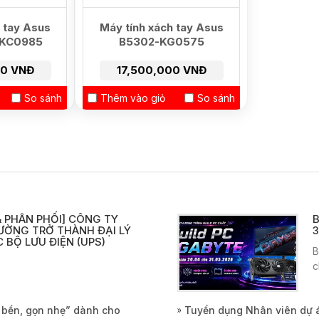
 tay Asus
Máy tính xách tay Asus
KC0985
B5302-KG0575
00 VNĐ
17,500,000 VNĐ
So sánh
Thêm vào giỏ
So sánh
 PHÂN PHỐI] CÔNG TY
B
ƯỜNG TRỞ THÀNH ĐẠI LÝ
3
 BỘ LƯU ĐIỆN (UPS)
B
c
, bền, gọn nhẹ” dành cho
Tuyển dụng Nhân viên dự 