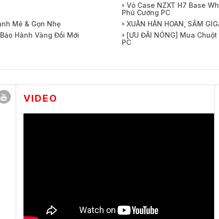
Vỏ Case NZXT H7 Base Whi
Phú Cường PC
Mạnh Mẽ & Gọn Nhẹ
XUÂN HÂN HOAN, SẮM GIG
 Bảo Hành Vàng Đổi Mới
[ƯU ĐÃI NÓNG] Mua Chuột 
PC
VIDEO