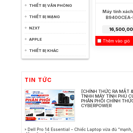
THIẾT BỊ VĂN PHÒNG
Máy tính xách
THIẾT BỊ MẠNG
B9400CEA-
NZXT
16,500,0
APPLE
Thêm vào giỏ
THIẾT BỊ KHÁC
TIN TỨC
[CHÍNH THỨC RA MẮT &
TNHH MÁY TÍNH PHÚ C
PHÂN PHỐI CHÍNH THỨC
CYBERPOWER
Dell Pro 14 Essential – Chiếc Laptop vừa đủ “mạnh