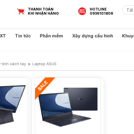
THANH TOÁN
HOTLINE
KHI NHẬN HÀNG
0936101806
XT
Tin tức
Phần mềm
Xây dựng cấu hình
Khuy
 tính xách tay
Laptop ASUS
HOT