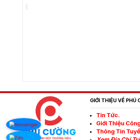
GIỚI THIỆU VỀ PH
Tin Tức.
Giới Thiệu Công
Thông Tin Tuyể
Xem Địa Chỉ Tr