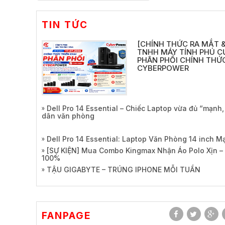
TIN TỨC
[CHÍNH THỨC RA MẮT &
TNHH MÁY TÍNH PHÚ C
PHÂN PHỐI CHÍNH THỨC
CYBERPOWER
Dell Pro 14 Essential – Chiếc Laptop vừa đủ “mạnh
dân văn phòng
Dell Pro 14 Essential: Laptop Văn Phòng 14 inch 
[SỰ KIỆN] Mua Combo Kingmax Nhận Áo Polo Xịn –
100%
TẬU GIGABYTE – TRÚNG IPHONE MỖI TUẦN
FANPAGE