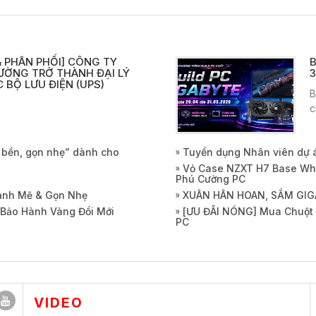
 PHÂN PHỐI] CÔNG TY
B
ƯỜNG TRỞ THÀNH ĐẠI LÝ
3
 BỘ LƯU ĐIỆN (UPS)
B
c
, bền, gọn nhẹ” dành cho
Tuyển dụng Nhân viên dự 
Vỏ Case NZXT H7 Base Whi
Phú Cường PC
Mạnh Mẽ & Gọn Nhẹ
XUÂN HÂN HOAN, SẮM GIG
 Bảo Hành Vàng Đổi Mới
[ƯU ĐÃI NÓNG] Mua Chuột 
PC
VIDEO