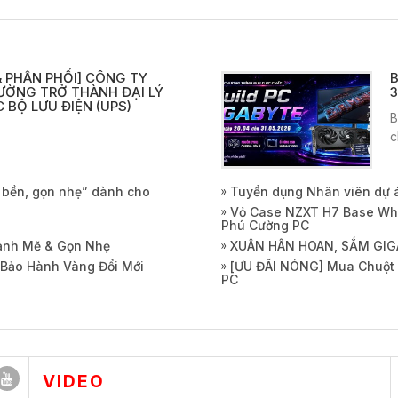
 PHÂN PHỐI] CÔNG TY
B
ƯỜNG TRỞ THÀNH ĐẠI LÝ
3
 BỘ LƯU ĐIỆN (UPS)
B
c
, bền, gọn nhẹ” dành cho
Tuyển dụng Nhân viên dự 
Vỏ Case NZXT H7 Base Whi
Phú Cường PC
Mạnh Mẽ & Gọn Nhẹ
XUÂN HÂN HOAN, SẮM GIG
 Bảo Hành Vàng Đổi Mới
[ƯU ĐÃI NÓNG] Mua Chuột 
PC
VIDEO