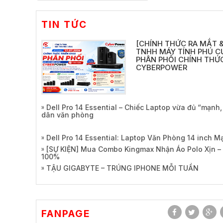
TIN TỨC
[CHÍNH THỨC RA MẮT &
TNHH MÁY TÍNH PHÚ C
PHÂN PHỐI CHÍNH THỨC
CYBERPOWER
Dell Pro 14 Essential – Chiếc Laptop vừa đủ “mạnh
dân văn phòng
Dell Pro 14 Essential: Laptop Văn Phòng 14 inch 
[SỰ KIỆN] Mua Combo Kingmax Nhận Áo Polo Xịn –
100%
TẬU GIGABYTE – TRÚNG IPHONE MỖI TUẦN
FANPAGE