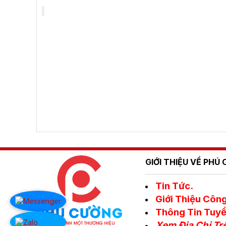
GIỚI THIỆU VỀ PH
Tin Tức.
Giới Thiệu Công
Thông Tin Tuyể
Xem Địa Chỉ Tr