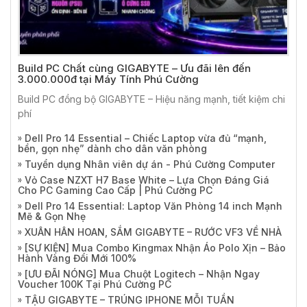
Build PC Chất cùng GIGABYTE – Ưu đãi lên đến
3.000.000đ tại Máy Tính Phú Cường
Build PC đồng bộ GIGABYTE – Hiệu năng mạnh, tiết kiệm chi
phí
Dell Pro 14 Essential – Chiếc Laptop vừa đủ “mạnh,
bền, gọn nhẹ” dành cho dân văn phòng
Tuyển dụng Nhân viên dự án - Phú Cường Computer
Vỏ Case NZXT H7 Base White – Lựa Chọn Đáng Giá
Cho PC Gaming Cao Cấp | Phú Cường PC
Dell Pro 14 Essential: Laptop Văn Phòng 14 inch Mạnh
Mẽ & Gọn Nhẹ
XUÂN HÂN HOAN, SẮM GIGABYTE – RƯỚC VF3 VỀ NHÀ
[SỰ KIỆN] Mua Combo Kingmax Nhận Áo Polo Xịn – Bảo
Hành Vàng Đổi Mới 100%
[ƯU ĐÃI NÓNG] Mua Chuột Logitech – Nhận Ngay
Voucher 100K Tại Phú Cường PC
TẬU GIGABYTE – TRÚNG IPHONE MỖI TUẦN