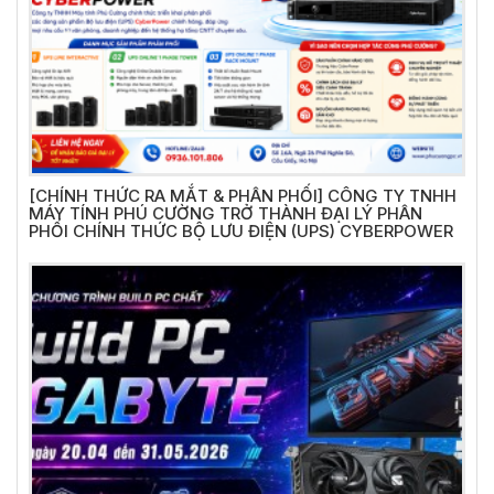
[CHÍNH THỨC RA MẮT & PHÂN PHỐI] CÔNG TY TNHH
MÁY TÍNH PHÚ CƯỜNG TRỞ THÀNH ĐẠI LÝ PHÂN
PHỐI CHÍNH THỨC BỘ LƯU ĐIỆN (UPS) CYBERPOWER