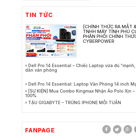
TIN TỨC
[CHÍNH THỨC RA MẮT &
TNHH MÁY TÍNH PHÚ C
PHÂN PHỐI CHÍNH THỨC
CYBERPOWER
Dell Pro 14 Essential – Chiếc Laptop vừa đủ “mạnh
dân văn phòng
Dell Pro 14 Essential: Laptop Văn Phòng 14 inch 
[SỰ KIỆN] Mua Combo Kingmax Nhận Áo Polo Xịn –
100%
TẬU GIGABYTE – TRÚNG IPHONE MỖI TUẦN
FANPAGE