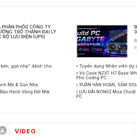
 PHÂN PHỐI] CÔNG TY
B
ƯỜNG TRỞ THÀNH ĐẠI LÝ
3
 BỘ LƯU ĐIỆN (UPS)
B
c
, bền, gọn nhẹ” dành cho
Tuyển dụng Nhân viên dự 
Vỏ Case NZXT H7 Base Whi
Phú Cường PC
Mạnh Mẽ & Gọn Nhẹ
XUÂN HÂN HOAN, SẮM GIG
 Bảo Hành Vàng Đổi Mới
[ƯU ĐÃI NÓNG] Mua Chuột 
PC
VIDEO