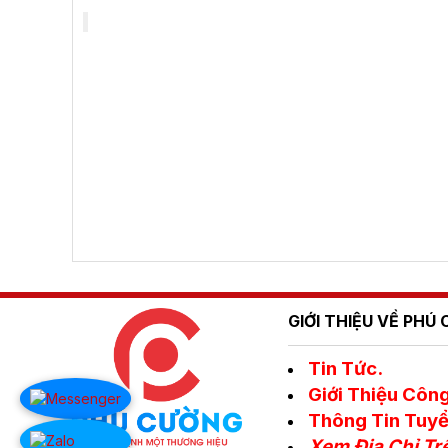
GIỚI THIỆU VỀ PH
Tin Tức.
Giới Thiệu Công
Thông Tin Tuyể
Xem Địa Chỉ Tr