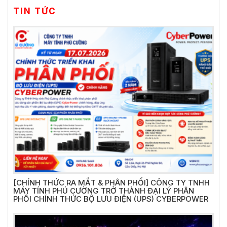
TIN TỨC
[CHÍNH THỨC RA MẮT & PHÂN PHỐI] CÔNG TY TNHH
MÁY TÍNH PHÚ CƯỜNG TRỞ THÀNH ĐẠI LÝ PHÂN
PHỐI CHÍNH THỨC BỘ LƯU ĐIỆN (UPS) CYBERPOWER