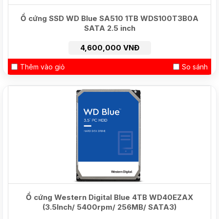
Ổ cứng SSD WD Blue SA510 1TB WDS100T3B0A
SATA 2.5 inch
4,600,000 VNĐ
Thêm vào giỏ
So sánh
HOT
Ổ cứng Western Digital Blue 4TB WD40EZAX
(3.5Inch/ 5400rpm/ 256MB/ SATA3)