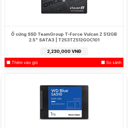
Ổ cứng SSD TeamGroup T-Force Vulcan Z 512GB
2.5" SATA3 | T253TZ512GOC101
2,230,000 VNĐ
Thêm vào giỏ
So sánh
NEW