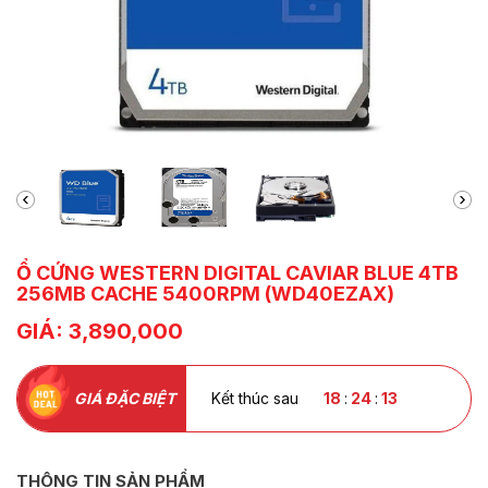
Ổ CỨNG WESTERN DIGITAL CAVIAR BLUE 4TB
256MB CACHE 5400RPM (WD40EZAX)
GIÁ: 3,890,000
GIÁ ĐẶC BIỆT
Kết thúc sau
18
:
24
:
12
THÔNG TIN SẢN PHẨM