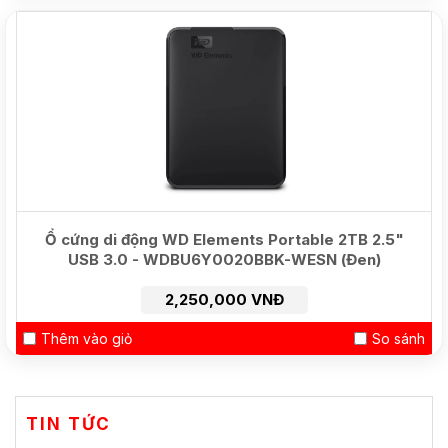
Ổ cứng di động WD Elements Portable 2TB 2.5"
USB 3.0 - WDBU6Y0020BBK-WESN (Đen)
2,250,000 VNĐ
Thêm vào giỏ
So sánh
TIN TỨC