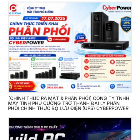
[CHÍNH THỨC RA MẮT & PHÂN PHỐI] CÔNG TY TNHH
MÁY TÍNH PHÚ CƯỜNG TRỞ THÀNH ĐẠI LÝ PHÂN
PHỐI CHÍNH THỨC BỘ LƯU ĐIỆN (UPS) CYBERPOWER