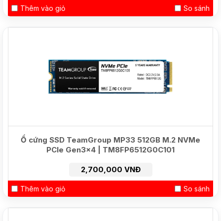
Thêm vào giỏ
So sánh
HOT
Ổ cứng SSD TeamGroup MP33 512GB M.2 NVMe
PCIe Gen3x4 | TM8FP6512G0C101
2,700,000 VNĐ
Thêm vào giỏ
So sánh
NEW