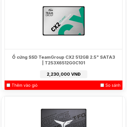
Ổ cứng SSD TeamGroup CX2 512GB 2.5" SATA3
| T253X6512G0C101
2,230,000 VNĐ
Thêm vào giỏ
So sánh
HOT