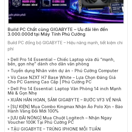
Build PC Chất cùng GIGABYTE – Ưu đãi lên đến
3.000.000đ tại Máy Tính Phú Cường
Build PC đồng bộ GIGABYTE – Hiệu năng mạnh, tiết kiệm chi
phí
Dell Pro 14 Essential – Chiếc Laptop vừa đủ “mạnh,
bền, gọn nhẹ” dành cho dân văn phòng
Tuyển dụng Nhân viên dự án - Phú Cường Computer
Vỏ Case NZXT H7 Base White – Lựa Chọn Đáng Giá
Cho PC Gaming Cao Cấp | Phú Cường PC
Dell Pro 14 Essential: Laptop Văn Phòng 14 inch Mạnh
Mẽ & Gọn Nhẹ
XUÂN HÂN HOAN, SẮM GIGABYTE – RƯỚC VF3 VỀ NHÀ
[SỰ KIỆN] Mua Combo Kingmax Nhận Áo Polo Xịn – Bảo
Hành Vàng Đổi Mới 100%
[ƯU ĐÃI NÓNG] Mua Chuột Logitech – Nhận Ngay
Voucher 100K Tại Phú Cường PC
TẬU GIGABYTE – TRÚNG IPHONE MỖI TUẦN