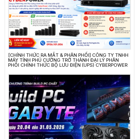
[CHÍNH THỨC RA MẮT & PHÂN PHỐI] CÔNG TY TNHH
MÁY TÍNH PHÚ CƯỜNG TRỞ THÀNH ĐẠI LÝ PHÂN
PHỐI CHÍNH THỨC BỘ LƯU ĐIỆN (UPS) CYBERPOWER