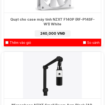
Quạt cho case máy tính NZXT F140P (RF-P14SF-
W1) White
240,000 VNĐ
Thêm vào giỏ
So sánh