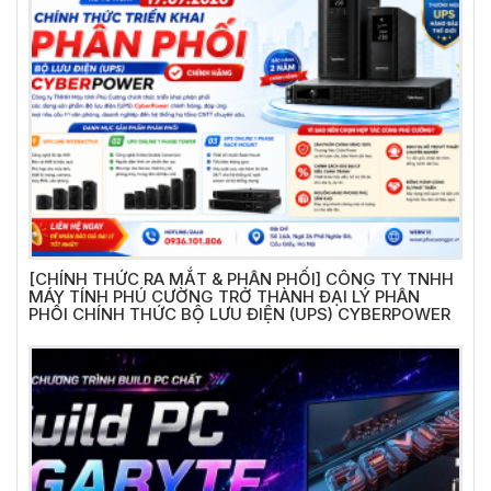
[CHÍNH THỨC RA MẮT & PHÂN PHỐI] CÔNG TY TNHH
MÁY TÍNH PHÚ CƯỜNG TRỞ THÀNH ĐẠI LÝ PHÂN
PHỐI CHÍNH THỨC BỘ LƯU ĐIỆN (UPS) CYBERPOWER