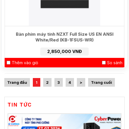
Bàn phím máy tính NZXT Full Size US EN ANSI
White/Red (KB-1FSUS-WR)
2,850,000 VNĐ
Thêm vào giỏ
So sánh
Trang đầu
1
2
3
4
>
Trang cuối
TIN TỨC