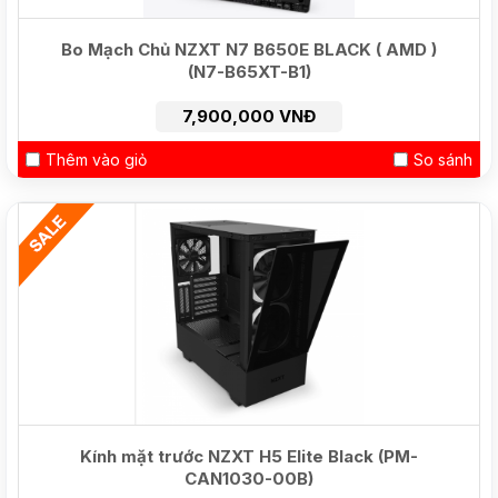
Bo Mạch Chủ NZXT N7 B650E BLACK ( AMD )
(N7-B65XT-B1)
7,900,000 VNĐ
Thêm vào giỏ
So sánh
HOT
Kính mặt trước NZXT H5 Elite Black (PM-
CAN1030-00B)