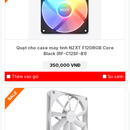
Quạt cho case máy tính NZXT F120RGB Core
Black (RF-C12SF-B1)
350,000 VNĐ
Thêm vào giỏ
So sánh
HOT