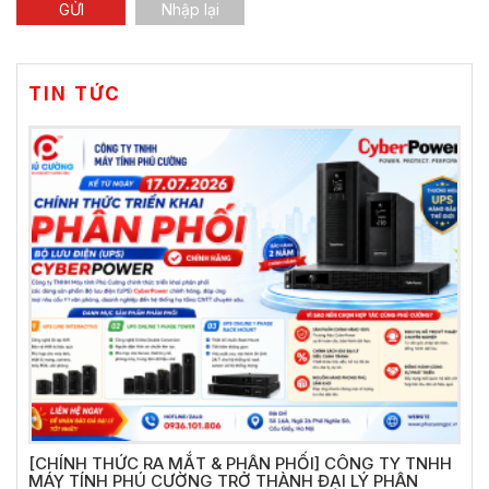
TIN TỨC
[CHÍNH THỨC RA MẮT & PHÂN PHỐI] CÔNG TY TNHH
MÁY TÍNH PHÚ CƯỜNG TRỞ THÀNH ĐẠI LÝ PHÂN