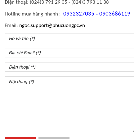
Điện thoại: (024)3 791 29 05 - (024)3 793 11 38
-
0932327035
0903686119
Hotline mua hàng nhanh :
Email:
ngoc.support
@phucuongpc.vn