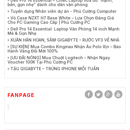
Dell Pro 14 Essential – Chiếc Laptop vừa đủ “mạnh,
bền, gọn nhẹ” dành cho dân văn phòng
Tuyển dụng Nhân viên dự án - Phú Cường Computer
Vỏ Case NZXT H7 Base White – Lựa Chọn Đáng Giá
Cho PC Gaming Cao Cấp | Phú Cường PC
Dell Pro 14 Essential: Laptop Văn Phòng 14 inch Mạnh
Mẽ & Gọn Nhẹ
XUÂN HÂN HOAN, SẮM GIGABYTE – RƯỚC VF3 VỀ NHÀ
[SỰ KIỆN] Mua Combo Kingmax Nhận Áo Polo Xịn – Bảo
Hành Vàng Đổi Mới 100%
[ƯU ĐÃI NÓNG] Mua Chuột Logitech – Nhận Ngay
Voucher 100K Tại Phú Cường PC
TẬU GIGABYTE – TRÚNG IPHONE MỖI TUẦN
FANPAGE