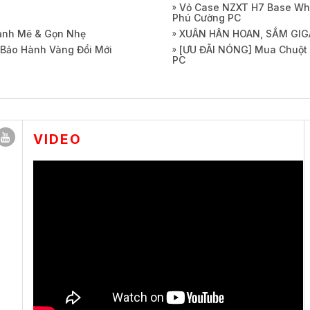
Vỏ Case NZXT H7 Base Whi
Phú Cường PC
Mạnh Mẽ & Gọn Nhẹ
XUÂN HÂN HOAN, SẮM GIG
 Bảo Hành Vàng Đổi Mới
[ƯU ĐÃI NÓNG] Mua Chuột 
PC
VIDEO