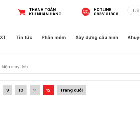
THANH TOÁN
HOTLINE
KHI NHẬN HÀNG
0936101806
XT
Tin tức
Phần mềm
Xây dựng cấu hình
Khuy
h kiện máy tính
9
10
11
12
Trang cuối