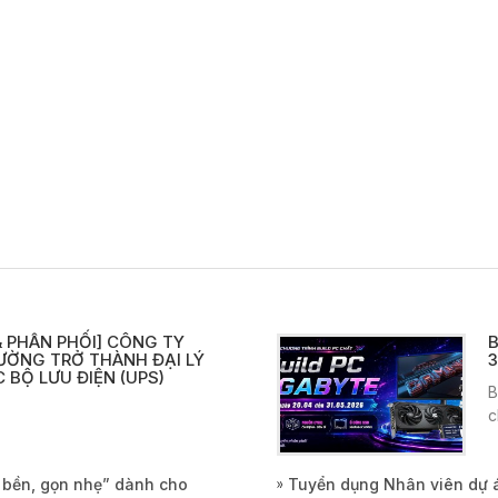
 PHÂN PHỐI] CÔNG TY
B
ƯỜNG TRỞ THÀNH ĐẠI LÝ
3
 BỘ LƯU ĐIỆN (UPS)
B
c
, bền, gọn nhẹ” dành cho
Tuyển dụng Nhân viên dự 