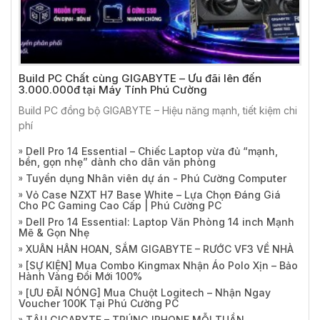
Build PC Chất cùng GIGABYTE – Ưu đãi lên đến
3.000.000đ tại Máy Tính Phú Cường
Build PC đồng bộ GIGABYTE – Hiệu năng mạnh, tiết kiệm chi
phí
Dell Pro 14 Essential – Chiếc Laptop vừa đủ “mạnh,
bền, gọn nhẹ” dành cho dân văn phòng
Tuyển dụng Nhân viên dự án - Phú Cường Computer
Vỏ Case NZXT H7 Base White – Lựa Chọn Đáng Giá
Cho PC Gaming Cao Cấp | Phú Cường PC
Dell Pro 14 Essential: Laptop Văn Phòng 14 inch Mạnh
Mẽ & Gọn Nhẹ
XUÂN HÂN HOAN, SẮM GIGABYTE – RƯỚC VF3 VỀ NHÀ
[SỰ KIỆN] Mua Combo Kingmax Nhận Áo Polo Xịn – Bảo
Hành Vàng Đổi Mới 100%
[ƯU ĐÃI NÓNG] Mua Chuột Logitech – Nhận Ngay
Voucher 100K Tại Phú Cường PC
TẬU GIGABYTE – TRÚNG IPHONE MỖI TUẦN