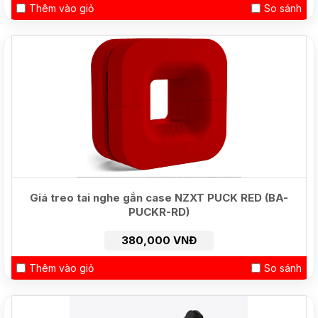
Thêm vào giỏ
So sánh
HOT
Giá treo tai nghe gắn case NZXT PUCK RED (BA-
PUCKR-RD)
380,000 VNĐ
Thêm vào giỏ
So sánh
NEW