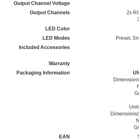
Output Channel Voltage
Output Channels
2x RG
LED Color
LED Modes
Preset, S
Included Accessories
Warranty
Packaging Information
UN
Dimensions
G
Unit
Dimensions(
N
Gr
EAN