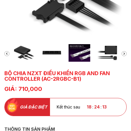
BỘ CHIA NZXT ĐIỀU KHIỂN RGB AND FAN
CONTROLLER (AC-2RGBC-B1)
GIÁ: 710,000
GIÁ ĐẶC BIỆT
Kết thúc sau
18
:
24
:
12
THÔNG TIN SẢN PHẨM