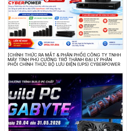
[CHÍNH THỨC RA MẮT & PHÂN PHỐI] CÔNG TY TNHH
MÁY TÍNH PHÚ CƯỜNG TRỞ THÀNH ĐẠI LÝ PHÂN
PHỐI CHÍNH THỨC BỘ LƯU ĐIỆN (UPS) CYBERPOWER