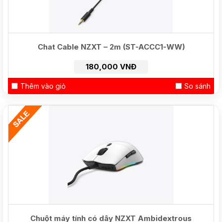
Chat Cable NZXT – 2m (ST-ACCC1-WW)
180,000 VNĐ
Thêm vào giỏ
So sánh
NEW
Chuột máy tính có dây NZXT Ambidextrous