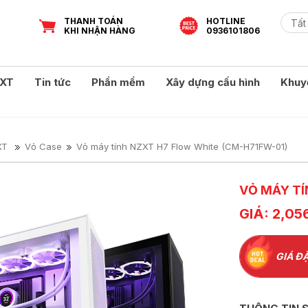
THANH TOÁN
HOTLINE
KHI NHẬN HÀNG
0936101806
XT
Tin tức
Phần mềm
Xây dựng cấu hình
Khuy
XT
Vỏ Case
Vỏ máy tính NZXT H7 Flow White (CM-H71FW-01)
VỎ MÁY TÍ
GIÁ: 2,05
GIÁ ĐẶ