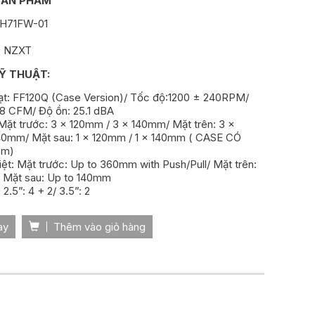
SẢN PHẨM
-H71FW-01
: NZXT
Ỹ THUẬT:
ạt: FF120Q (Case Version)/ Tốc độ:1200 ± 240RPM/
18 CFM/ Độ ồn: 25.1 dBA
 Mặt trước: 3 x 120mm / 3 x 140mm/ Mặt trên: 3 x
40mm/ Mặt sau: 1 x 120mm / 1 x 140mm ( CASE CÓ
cm)
hiệt: Mặt trước: Up to 360mm with Push/Pull/ Mặt trên:
 Mặt sau: Up to 140mm
2.5”: 4 + 2/ 3.5”: 2
ay
Thêm vào giỏ hàng