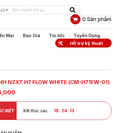
0
Sản phẩm
ến Mại
Báo Giá
Tin tức
Tuyển Dụng
Hỗ trợ kỹ thuật
NH NZXT H7 FLOW WHITE (CM-H71FW-01)
6,000
C BIỆT
Kết thúc sau
18
:
24
:
13