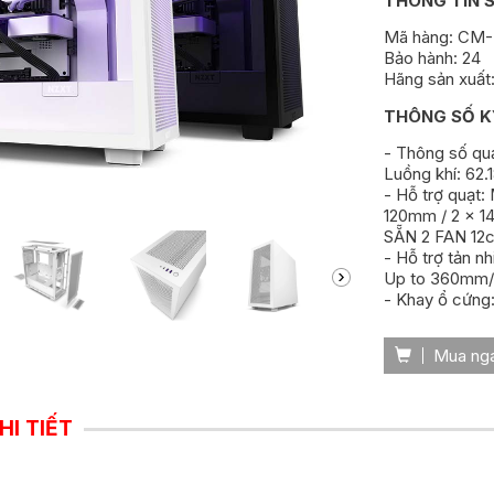
THÔNG TIN 
Mã hàng: CM
Bảo hành: 24
Hãng sản xuất
THÔNG SỐ K
- Thông số qu
Luồng khí: 62.
- Hỗ trợ quạt:
120mm / 2 x 1
SẴN 2 FAN 12
- Hỗ trợ tản n
Up to 360mm/
- Khay ổ cứng: 
Mua ng
HI TIẾT