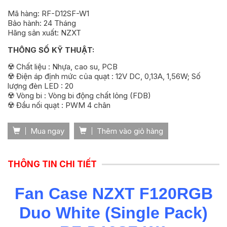
Mã hàng: RF-D12SF-W1
Bảo hành: 24 Tháng
Hãng sản xuất: NZXT
THÔNG SỐ KỸ THUẬT:
☢️ Chất liệu : Nhựa, cao su, PCB
☢️ Điện áp định mức của quạt : 12V DC, 0,13A, 1,56W; Số
lượng đèn LED : 20
☢️ Vòng bi : Vòng bi động chất lỏng (FDB)
☢️ Đầu nối quạt : PWM 4 chân
Mua ngay
Thêm vào giỏ hàng
THÔNG TIN CHI TIẾT
Fan Case NZXT F120RGB
Duo White (Single Pack)