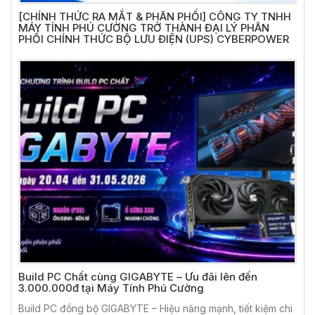
[CHÍNH THỨC RA MẮT & PHÂN PHỐI] CÔNG TY TNHH
MÁY TÍNH PHÚ CƯỜNG TRỞ THÀNH ĐẠI LÝ PHÂN
PHỐI CHÍNH THỨC BỘ LƯU ĐIỆN (UPS) CYBERPOWER
Build PC Chất cùng GIGABYTE – Ưu đãi lên đến
3.000.000đ tại Máy Tính Phú Cường
Build PC đồng bộ GIGABYTE – Hiệu năng mạnh, tiết kiệm chi