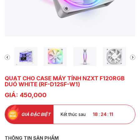
QUẠT CHO CASE MÁY TÍNH NZXT F120RGB
DUO WHITE (RF-D12SF-W1)
GIÁ: 450,000
GIÁ ĐẶC BIỆT
Kết thúc sau
18
:
24
:
09
THÔNG TIN SẢN PHẨM