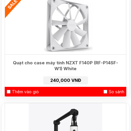
HOT
Quạt cho case máy tính NZXT F140P (RF-P14SF-
W1) White
240,000 VNĐ
Thêm vào giỏ
So sánh