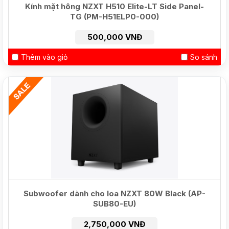
Kính mặt hông NZXT H510 Elite-LT Side Panel-
TG (PM-H51ELP0-000)
500,000 VNĐ
Thêm vào giỏ
So sánh
HOT
Subwoofer dành cho loa NZXT 80W Black (AP-
SUB80-EU)
2,750,000 VNĐ