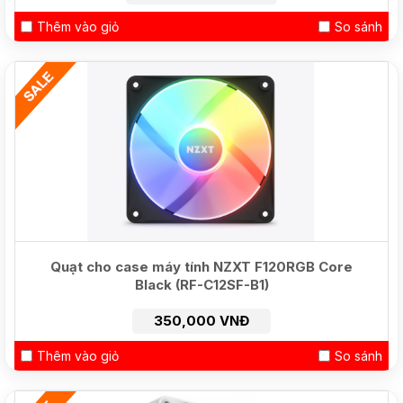
Thêm vào giỏ
So sánh
NEW
Quạt cho case máy tính NZXT F120RGB Core
Black (RF-C12SF-B1)
350,000 VNĐ
Thêm vào giỏ
So sánh