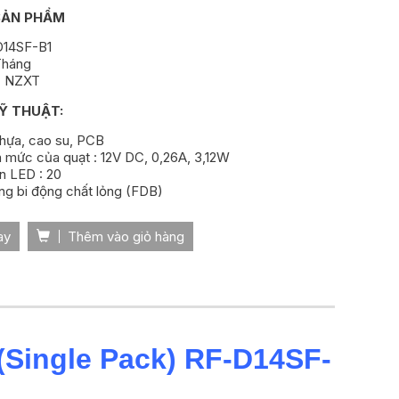
SẢN PHẨM
D14SF-B1
Tháng
: NZXT
Ỹ THUẬT:
 Nhựa, cao su, PCB
h mức của quạt : 12V DC, 0,26A, 3,12W
n LED : 20
òng bi động chất lỏng (FDB)
ay
Thêm vào giỏ hàng
Single Pack) RF-D14SF-