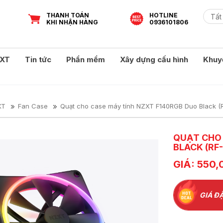
THANH TOÁN
HOTLINE
KHI NHẬN HÀNG
0936101806
XT
Tin tức
Phần mềm
Xây dựng cấu hình
Khuy
XT
Fan Case
Quạt cho case máy tính NZXT F140RGB Duo Black (
QUẠT CHO 
BLACK (RF-
GIÁ: 550,
GIÁ ĐẶ