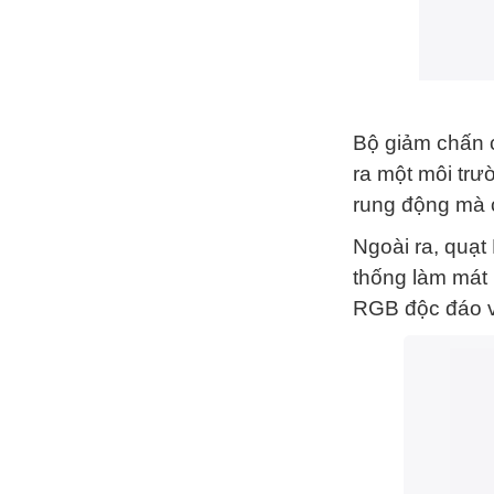
Bộ giảm chấn c
ra một môi trư
rung động mà 
Ngoài ra, quạ
thống làm mát
RGB độc đáo và