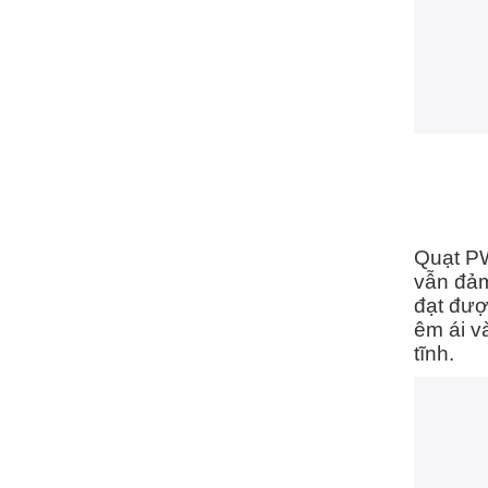
Quạt PW
vẫn đảm
đạt đượ
êm ái v
tĩnh.