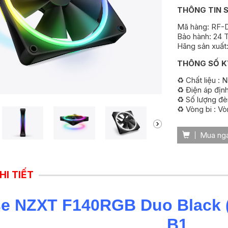
THÔNG TIN 
Mã hàng: RF-
Bảo hành: 24 
Hãng sản xuất
THÔNG SỐ K
♻️ Chất liệu :
♻️ Điện áp địn
♻️ Số lượng đè
♻️ Vòng bi : V
Mua ng
HI TIẾT
e NZXT F140RGB Duo Black (
B1