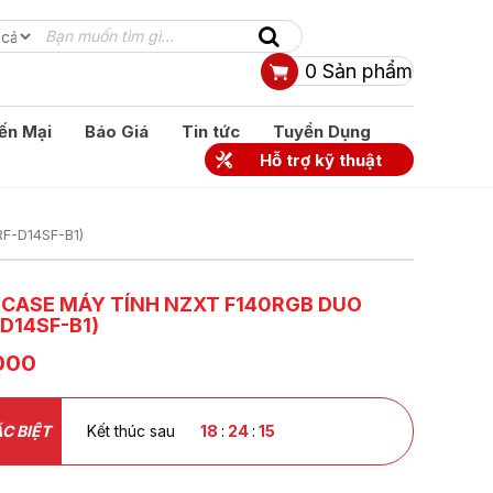
0
Sản phẩm
ến Mại
Báo Giá
Tin tức
Tuyển Dụng
Hỗ trợ kỹ thuật
RF-D14SF-B1)
CASE MÁY TÍNH NZXT F140RGB DUO
D14SF-B1)
000
C BIỆT
Kết thúc sau
18
:
24
:
14