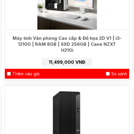
Máy tính Văn phòng Cao cấp & Đồ họa 2D V1 | i3-
12100 | RAM 8GB | SSD 256GB | Case NZXT
H210i
11,499,000 VNĐ
Thêm vào giỏ
So sánh
HOT