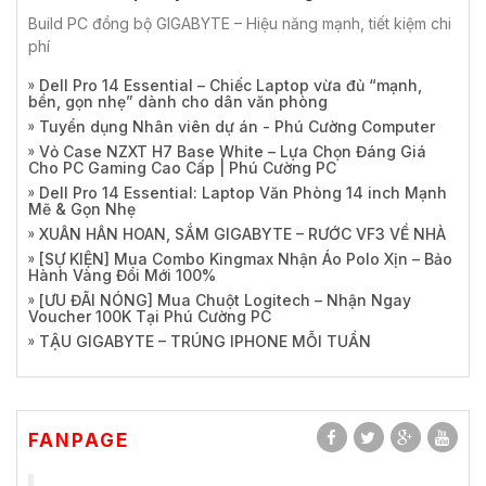
Build PC đồng bộ GIGABYTE – Hiệu năng mạnh, tiết kiệm chi
phí
Dell Pro 14 Essential – Chiếc Laptop vừa đủ “mạnh,
bền, gọn nhẹ” dành cho dân văn phòng
Tuyển dụng Nhân viên dự án - Phú Cường Computer
Vỏ Case NZXT H7 Base White – Lựa Chọn Đáng Giá
Cho PC Gaming Cao Cấp | Phú Cường PC
Dell Pro 14 Essential: Laptop Văn Phòng 14 inch Mạnh
Mẽ & Gọn Nhẹ
XUÂN HÂN HOAN, SẮM GIGABYTE – RƯỚC VF3 VỀ NHÀ
[SỰ KIỆN] Mua Combo Kingmax Nhận Áo Polo Xịn – Bảo
Hành Vàng Đổi Mới 100%
[ƯU ĐÃI NÓNG] Mua Chuột Logitech – Nhận Ngay
Voucher 100K Tại Phú Cường PC
TẬU GIGABYTE – TRÚNG IPHONE MỖI TUẦN
FANPAGE