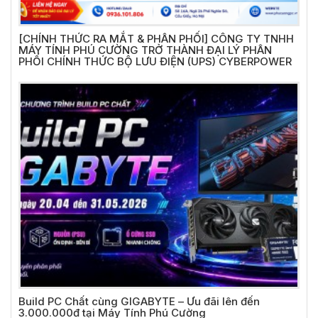
[CHÍNH THỨC RA MẮT & PHÂN PHỐI] CÔNG TY TNHH
MÁY TÍNH PHÚ CƯỜNG TRỞ THÀNH ĐẠI LÝ PHÂN
PHỐI CHÍNH THỨC BỘ LƯU ĐIỆN (UPS) CYBERPOWER
Build PC Chất cùng GIGABYTE – Ưu đãi lên đến
3.000.000đ tại Máy Tính Phú Cường