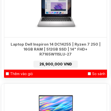
Laptop Dell Inspiron 14 DC14255 | Ryzen 7 250 |
16GB RAM | 512GB SSD | 14" FHD+
R7165W11SLU-27
26,900,000 VNĐ
Thêm vào giỏ
So sánh
HOT