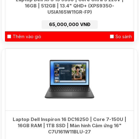
16GB | 512GB | 13.4" QHD+ (XPS9350-
U5IA165W11GR-FP)
65,000,000 VNĐ
Thêm vào giỏ
So sánh
HOT
Laptop Dell Inspiron 16 DC16250 | Core 7-150U |
16GB RAM | 1TB SSD | Màn hình Cảm ứng 16"
C7U161W11BLU-27