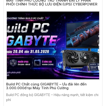
MÁY TÍNH PHÚ CƯỜNG TRỞ THÀNH ĐẠI LÝ PHÂN
PHỐI CHÍNH THỨC BỘ LƯU ĐIỆN (UPS) CYBERPOWER
Build PC Chất cùng GIGABYTE – Ưu đãi lên đến
3.000.000đ tại Máy Tính Phú Cường
Build PC đồng bộ GIGABYTE – Hiệu năng mạnh, tiết kiệm chi
phí