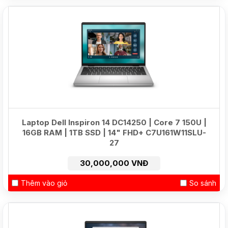
HOT
Laptop Dell Inspiron 14 DC14250 | Core 7 150U |
16GB RAM | 1TB SSD | 14" FHD+ C7U161W11SLU-
27
30,000,000 VNĐ
Thêm vào giỏ
So sánh
NEW