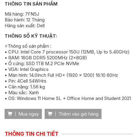
THÔNG TIN SẢN PHẨM
Mã hàng: 7FN5J
Bảo hành: 12 Tháng
Hãng sản xuất: Dell
THÔNG SỐ KỸ THUẬT:
⚡Thông số sản phẩm :
▪️ CPU: Intel Core 7 processor 150U (12MB, Up to 5.40GHz)
▪️ RAM: 16GB DDR5 5200MHz (2x8GB)
▪️ Ổ cứng: SSD 1TB M.2 PCIe NVMe
▪️ VGA: Intel Graphics
▪️ Màn hình: 14.0Inch Full HD+ (1920 x 1200) 16:10 60Hz
▪️ Pin: 4Cell 54WHrs
▪️ Cân nặng: 1.56 kg
▪️ Màu sắc: Xanh
▪️ OS: Windows 11 Home SL + Office Home and Student 2021
Mua ngay
Thêm vào giỏ hàng
THÔNG TIN CHI TIẾT