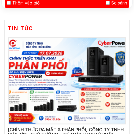
Thêm vào giỏ
So sánh
TIN TỨC
[CHÍNH THỨC RA MẮT & PHÂN PHỐI] CÔNG TY TNHH