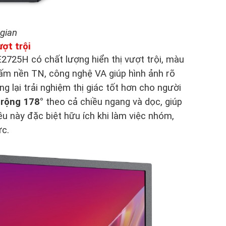
 gian
ợt trội
E2725H có chất lượng hiển thị vượt trội, màu
ấm nền TN, công nghệ VA giúp hình ảnh rõ
g lại trải nghiệm thị giác tốt hơn cho người
 rộng 178°
theo cả chiều ngang và dọc, giúp
ều này đặc biệt hữu ích khi làm việc nhóm,
ực.