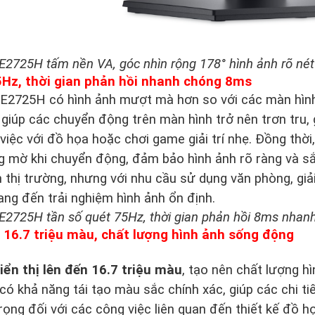
E2725H tấm nền VA, góc nhìn rộng 178° hình ảnh rõ nét
5Hz, thời gian phản hồi nhanh chóng 8ms
SE2725H có hình ảnh mượt mà hơn so với các màn hìn
 giúp các chuyển động trên màn hình trở nên trơn tru, g
việc với đồ họa hoặc chơi game giải trí nhẹ. Đồng thờ
g mờ khi chuyển động, đảm bảo hình ảnh rõ ràng và sắ
 thị trường, nhưng với nhu cầu sử dụng văn phòng, giải
ang đến trải nghiệm hình ảnh ổn định.
SE2725H tần số quét 75Hz, thời gian phản hồi 8ms nhan
ị 16.7 triệu màu, chất lượng hình ảnh sống động
iển thị lên đến 16.7 triệu màu
, tạo nên chất lượng h
có khả năng tái tạo màu sắc chính xác, giúp các chi tiế
rọng đối với các công việc liên quan đến thiết kế đồ 