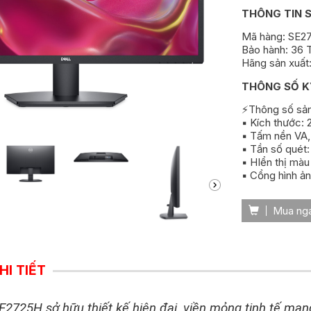
THÔNG TIN 
Mã hàng: SE2
Bảo hành: 36 
Hãng sản xuất:
THÔNG SỐ K
⚡Thông số sả
▪️ Kích thước: 
▪️ Tấm nền VA,
▪️ Tần số quét
▪️ HIển thị màu
▪️ Cổng hình ả
Mua ng
HI TIẾT
E2725H sở hữu thiết kế hiện đại, viền mỏng tinh tế mang