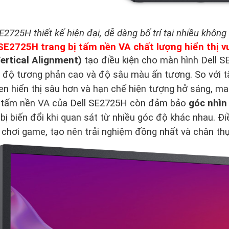
E2725H thiết kế hiện đại, dễ dàng bố trí tại nhiều không
SE2725H trang bị tấm nền VA chất lượng hiển thị vư
ertical Alignment)
tạo điều kiện cho màn hình Dell S
 độ tương phản cao và độ sâu màu ấn tượng. So với t
n hiển thị sâu hơn và hạn chế hiện tượng hở sáng, man
, tấm nền VA của Dell SE2725H còn đảm bảo
góc nhìn
bị biến đổi khi quan sát từ nhiều góc độ khác nhau. Đi
chơi game, tạo nên trải nghiệm đồng nhất và chân th