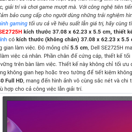
, giải trí và chơi game mượt mà. Với công nghệ tiên tiến
ảm bảo cung cấp cho người dùng những trải nghiệm hìn
hình gaming
tối ưu cả về hiệu suất lẫn giá trị, hãy cùng
 SE2725H
kích thước 37.08 x 62.23 x 5.5 cm, thiết kế
ính
có
kích thước (không chân) 37.08 x 62.23 x 5.5
g gian làm việc. Độ mỏng chỉ
5.5 cm
, Dell SE2725H ma
làm việc cá nhân. Phần chân đế cứng cáp, thiết kế tối
ững trên bàn làm việc. Thiết kế này không chỉ tối ưu 
ong không gian hẹp hoặc treo tường để tiết kiệm khôn
0 Full HD
, mang đến hình ảnh vô cùng sắc nét và chi t
hù hợp cho cả công việc lẫn giải trí.