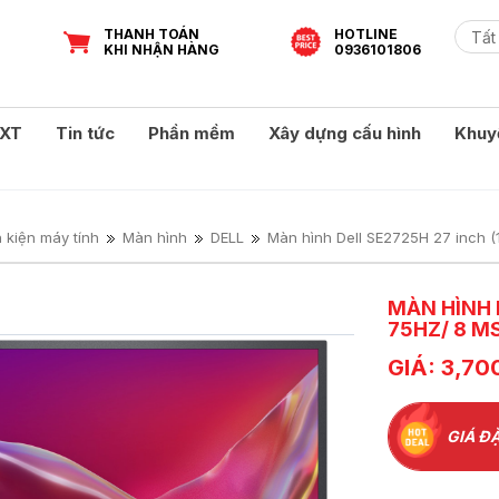
THANH TOÁN
HOTLINE
KHI NHẬN HÀNG
0936101806
XT
Tin tức
Phần mềm
Xây dựng cấu hình
Khuy
h kiện máy tính
Màn hình
DELL
Màn hình Dell SE2725H 27 inch (
MÀN HÌNH D
75HZ/ 8 MS
GIÁ: 3,70
GIÁ ĐẶ