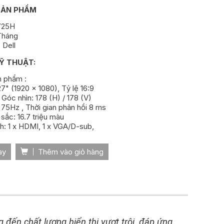
SẢN PHẨM
725H
Tháng
 Dell
Ỹ THUẬT:
n phẩm :
27" (1920 x 1080), Tỷ lệ 16:9
 Góc nhìn: 178 (H) / 178 (V)
: 75Hz , Thời gian phản hồi 8 ms
 sắc: 16.7 triệu màu
nh: 1 x HDMI, 1 x VGA/D-sub,
ay
Thêm vào giỏ hàng
 đến chất lượng hiển thị vượt trội, đáp ứng