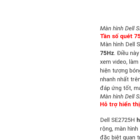
Màn hình Dell S
Tần số quét 7
Màn hình Dell 
75Hz
. Điều này
xem video, làm 
hiện tượng bón
nhanh nhất trên
đáp ứng tốt, m
Màn hình Dell 
Hỗ trợ hiển th
Dell SE2725H
h
rộng, màn hình 
đặc biệt quan t