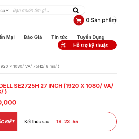
0
Sản phẩm
ến Mại
Báo Giá
Tin tức
Tuyển Dụng
Hỗ trợ kỹ thuật
1920 x 1080/ VA/ 75Hz/ 8 ms/ )
ELL SE2725H 27 INCH (1920 X 1080/ VA/
/ )
0,000
C BIỆT
Kết thúc sau
18
:
23
:
54