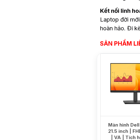
Kết nối linh ho
Laptop đời mớ
hoàn hảo. Đi k
SẢN PHẨM LI
NEW
Màn hình Del
21.5 inch | F
| VA | Tích 