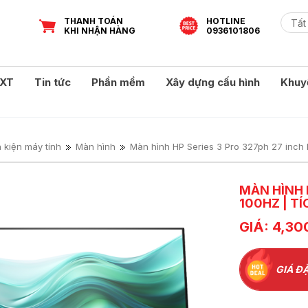
THANH TOÁN
HOTLINE
KHI NHẬN HÀNG
0936101806
XT
Tin tức
Phần mềm
Xây dựng cấu hình
Khuy
h kiện máy tính
Màn hình
Màn hình HP Series 3 Pro 327ph 27 inch 
MÀN HÌNH H
100HZ | TÍ
GIÁ: 4,30
GIÁ ĐẶ