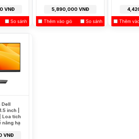
00 VNĐ
5,890,000 VNĐ
4,42
So sánh
Thêm vào giỏ
So sánh
Thêm vào
 Dell
5 inch |
 Loa tích
ế nâng hạ
0 VNĐ