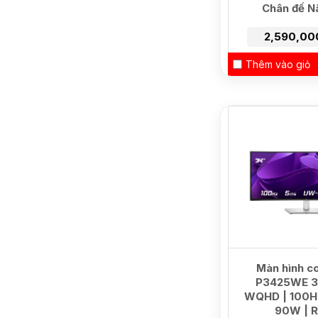
Chân đế N
2,590,00
Thêm vào giỏ
NEW
Màn hình co
P3425WE 34
WQHD | 100H
90W | 