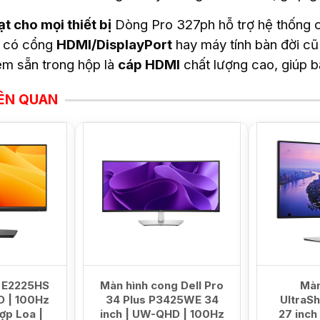
ạt cho mọi thiết bị
Dòng Pro 327ph hỗ trợ hệ thống c
i có cổng
HDMI/DisplayPort
hay máy tính bàn đời c
èm sẵn trong hộp là
cáp HDMI
chất lượng cao, giúp 
ÊN QUAN
HOT
NEW
l E2225HS
Màn hình cong Dell Pro
Màn
HD | 100Hz
34 Plus P3425WE 34
UltraS
hợp Loa |
inch | UW-QHD | 100Hz
27 inch 