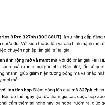
eries 3 Pro 327ph (B0CG8UT)
là sự nâng cấp đáng 
à chưa đủ. Với kích thước lớn và cấu hình mạnh mẽ, đ
ệc chuyên nghiệp lẫn giải trí tại gia.
ình ảnh rộng mở và mượt mà
Với độ phân giải
Full H
 sắc chuẩn xác ở mọi góc nhìn. Đặc biệt, tần số qué
g nhanh, giúp giảm hiện tượng bóng ma và nhấp nháy,
y mỏi mắt.
 với loa tích hợp
Điểm cộng lớn của mã
327ph
chính
y. Bạn có thể ngay lập tức tham gia các cuộc họp 
hải cắm thêm tai nghe hay loa ngoài rườm rà, giúp gó