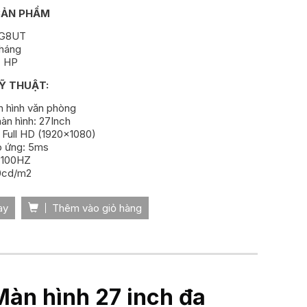
SẢN PHẨM
CG8UT
Tháng
: HP
Ỹ THUẬT:
n hình văn phòng
àn hình: 27Inch
: Full HD (1920x1080)
p ứng: 5ms
: 100HZ
0cd/m2
ay
Thêm vào giỏ hàng
Màn hình 27 inch đa