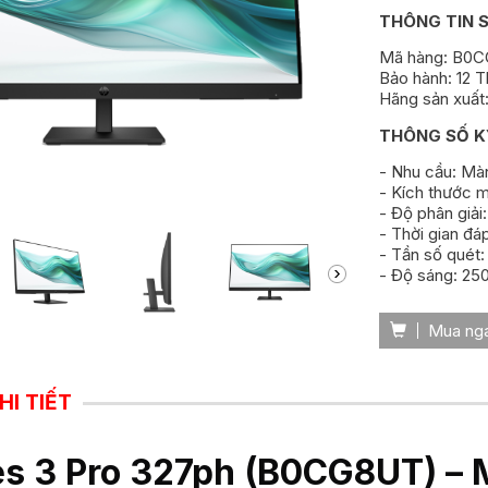
THÔNG TIN 
Mã hàng: B0
Bảo hành: 12 
Hãng sản xuất
THÔNG SỐ K
- Nhu cầu: Mà
- Kích thước m
- Độ phân giải
- Thời gian đá
- Tần số quét
- Độ sáng: 25
Mua ng
HI TIẾT
es 3 Pro 327ph (B0CG8UT) – 