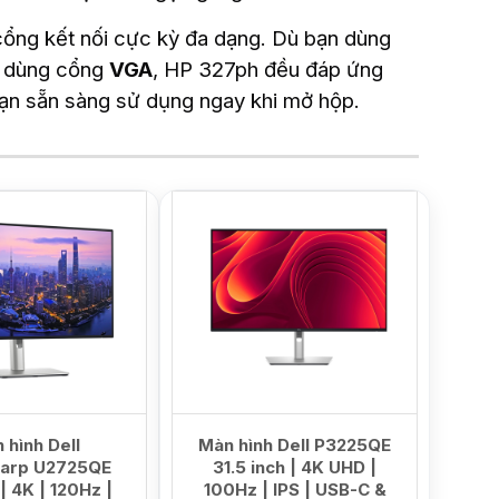
ổng kết nối cực kỳ đa dạng. Dù bạn dùng
ũ dùng cổng
VGA
, HP 327ph đều đáp ứng
bạn sẵn sàng sử dụng ngay khi mở hộp.
HOT
 hình Dell
Màn hình Dell P3225QE
harp U2725QE
31.5 inch | 4K UHD |
| 4K | 120Hz |
100Hz | IPS | USB-C &