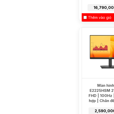
16,790,0
Thêm vào giỏ
Màn hình
E2225HSM 21.
FHD | 100Hz |
hợp | Chân đ
2,590,00