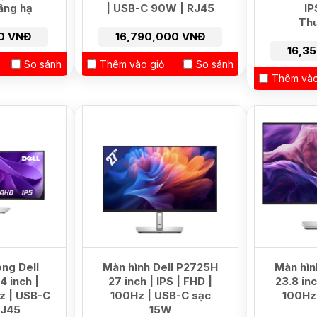
âng hạ
| USB-C 90W | RJ45
IP
Thu
0 VNĐ
16,790,000 VNĐ
16,3
So sánh
Thêm vào giỏ
So sánh
Thêm vào
HOT
ng Dell
Màn hình Dell P2725H
Màn hìn
 inch |
27 inch | IPS | FHD |
23.8 inc
z | USB-C
100Hz | USB-C sạc
100Hz
RJ45
15W