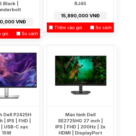
S Black |
RJ45
nderbolt
15,890,000 VNĐ
50,000 VNĐ
Thêm vào giỏ
So sánh
 giỏ
So sánh
h Dell P2425H
Màn hình Dell
h | IPS | FHD |
SE2725HG 27 inch |
 | USB-C sạc
IPS | FHD | 200Hz | 2x
15W
HDMI | DisplayPort