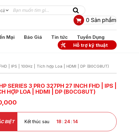
0
Sản phẩm
ến Mại
Báo Giá
Tin tức
Tuyển Dụng
Hỗ trợ kỹ thuật
FHD | IPS | 100Hz | Tích hợp Loa | HDMI | DP (B0CG8UT)
P SERIES 3 PRO 327PH 27 INCH FHD | IPS |
CH HỢP LOA | HDMI | DP (B0CG8UT)
0,000
C BIỆT
Kết thúc sau
18
:
24
:
13