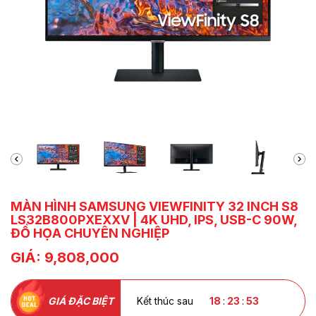
MÀN HÌNH SAMSUNG VIEWFINITY 32 INCH S8
LS32B800PXEXXV | 4K UHD, IPS, USB-C 90W,
ĐỒ HỌA CHUYÊN NGHIỆP
GIÁ: 9,808,000
GIÁ ĐẶC BIỆT
Kết thúc sau
18
:
23
:
52