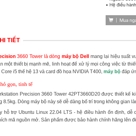
▪️ Hệ điều hàn
Mua ng
HI TIẾT
ecision
3660 Tower là dòng
máy bộ Dell
mang lại hiệu suất vư
n một thiết bị mạnh mẽ, linh hoạt để xử lý mọi công việc từ thi
l Core i5 thế hệ 13 và card đồ họa NVIDIA T400,
máy bộ
đáp ứng
nhỏ gọn, tinh tế
rkstation Precision 3660 Tower 42PT3660D20 được thiết kế ki
 8.5kg. Dòng máy bộ này sẽ dễ dàng bố trí trong không gian l
 hỗ trợ Ubuntu Linux 22.04 LTS - hệ điều hành ổn định, dễ 
hích mã nguồn mở. Sản phẩm được bảo hành chính hãng lên đến