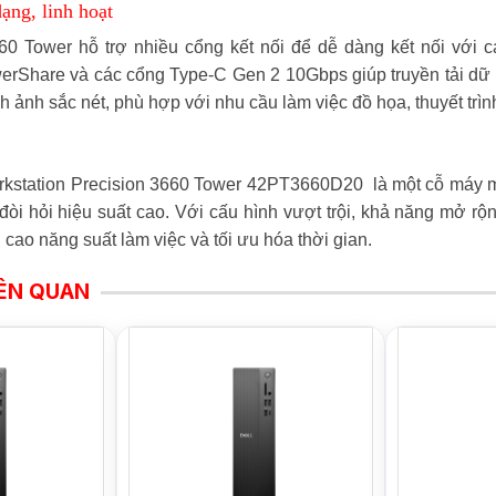
ạng, linh hoạt
660 Tower hỗ trợ nhiều cổng kết nối để dễ dàng kết nối với 
rShare và các cổng Type-C Gen 2 10Gbps giúp truyền tải dữ l
nh ảnh sắc nét, phù hợp với nhu cầu làm việc đồ họa, thuyết trình
rkstation Precision 3660 Tower 42PT3660D20 là một cỗ máy mạn
òi hỏi hiệu suất cao. Với cấu hình vượt trội, khả năng mở rộng
cao năng suất làm việc và tối ưu hóa thời gian.
ÊN QUAN
HOT
NEW