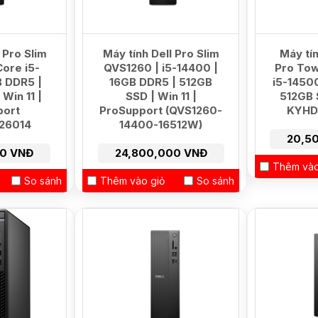
 Pro Slim
Máy tính Dell Pro Slim
Máy tín
ore i5-
QVS1260 | i5-14400 |
Pro Tow
B DDR5 |
16GB DDR5 | 512GB
i5-1450
Win 11 |
SSD | Win 11 |
512GB 
port
ProSupport (QVS1260-
KYHD 
26014
14400-16512W)
20,5
00 VNĐ
24,800,000 VNĐ
Thêm vào
So sánh
Thêm vào giỏ
So sánh
HOT