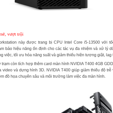
ẽ, vượt trội
rkstation này được trang bị CPU Intel Core i5-13500 với 
m bảo hiệu năng ổn định cho các tác vụ đa nhiệm và xử lý dữ 
ng việc, tối ưu hóa năng suất và giảm thiểu hiện tượng giật, lag
 trạm còn tích hợp thêm card màn hình NVIDIA T400 4GB GDDR6
ửa video và dựng hình 3D. NVIDIA T400 giúp giảm thiểu độ trễ 
ềm đồ họa chuyên sâu và môi trường làm việc đa màn hình.