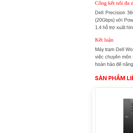
Cổng kết nối đa d
Dell Precision 3
(20Gbps) với Powe
1.4 hỗ trợ xuất hì
Kết luận
Máy trạm Dell Wo
việc chuyên môn đ
hoàn hảo để nâng 
SẢN PHẨM LI
NEW