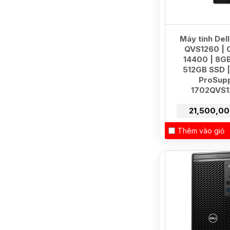
Máy tính Dell
QVS1260 | C
14400 | 8G
512GB SSD | 
ProSup
1702QVS1
21,500,0
Thêm vào giỏ
NEW