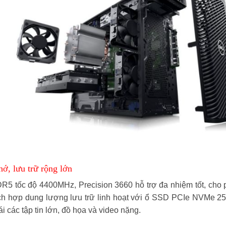
ớ, lưu trữ rộng lớn
 tốc độ 4400MHz, Precision 3660 hỗ trợ đa nhiệm tốt, cho 
ích hợp dung lượng lưu trữ linh hoạt với ổ SSD PCIe NVMe 
ái các tập tin lớn, đồ họa và video nặng.