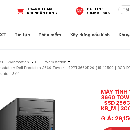
THANH TOÁN
HOTLINE
KHI NHẬN HÀNG
0936101806
XT
Tin tức
Phần mềm
Xây dựng cấu hình
Khuy
er - Workstation
DELL Workstation
rkstation Dell Precision 3660 Tower - 42PT3660D20 ( i5-13500 | 8GB
untu | 3Yr)
MÁY TÍNH 
3660 TOWE
| SSD 256G
KB_M | 30
GIÁ: 29,1