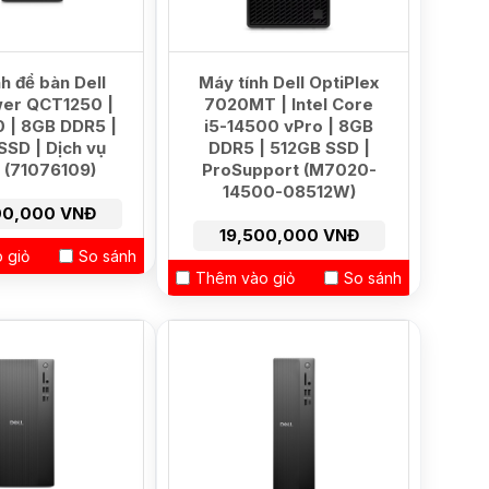
h để bàn Dell
Máy tính Dell OptiPlex
er QCT1250 |
7020MT | Intel Core
0 | 8GB DDR5 |
i5-14500 vPro | 8GB
SSD | Dịch vụ
DDR5 | 512GB SSD |
(71076109)
ProSupport (M7020-
14500-08512W)
00,000 VNĐ
19,500,000 VNĐ
 giỏ
So sánh
Thêm vào giỏ
So sánh