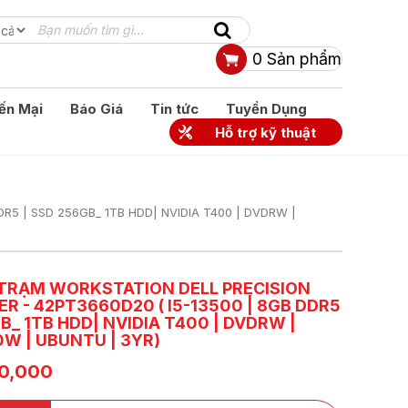
0
Sản phẩm
ến Mại
Báo Giá
Tin tức
Tuyển Dụng
Hỗ trợ kỹ thuật
 DDR5 | SSD 256GB_ 1TB HDD| NVIDIA T400 | DVDRW |
TRẠM WORKSTATION DELL PRECISION
R - 42PT3660D20 ( I5-13500 | 8GB DDR5
B_ 1TB HDD| NVIDIA T400 | DVDRW |
0W | UBUNTU | 3YR)
50,000