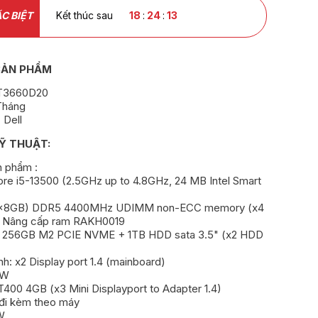
C BIỆT
Kết thúc sau
18
:
24
:
12
SẢN PHẨM
PT3660D20
Tháng
 Dell
Ỹ THUẬT:
n phẩm :
Core i5-13500 (2.5GHz up to 4.8GHz, 24 MB Intel Smart
(1x8GB) DDR5 4400MHz UDIMM non-ECC memory (x4
 ý: Nâng cấp ram RAKH0019
SD 256GB M2 PCIE NVME + 1TB HDD sata 3.5" (x2 HDD
nh: x2 Display port 1.4 (mainboard)
RW
 T400 4GB (x3 Mini Displayport to Adapter 1.4)
 đi kèm theo máy
W