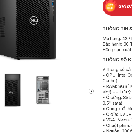
GIÁ ĐẶ
THÔNG TIN 
Mã hàng: 42
Bảo hành: 36 
Hãng sản xuất:
THÔNG SỐ K
⚡Thông số sả
▪️ CPU: Intel 
Cache)
▪️ RAM: 8GB
slot) - - Lưu
▪️ Ổ cứng: S
3.5" sata)
▪️ Cổng xuất hì
▪️ Ổ đĩa: DVD
▪️ VGA: Nvidia
▪️ Chuột phím:
▪️ Nguồn: 300