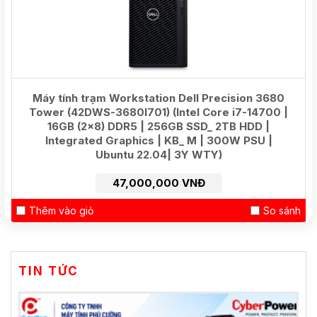
Máy tính trạm Workstation Dell Precision 3680
Tower (42DWS-3680I701) (Intel Core i7-14700 |
16GB (2x8) DDR5 | 256GB SSD_ 2TB HDD |
Integrated Graphics | KB_ M | 300W PSU |
Ubuntu 22.04| 3Y WTY)
47,000,000 VNĐ
Thêm vào giỏ
So sánh
TIN TỨC