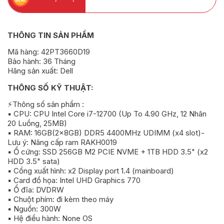
THÔNG TIN SẢN PHẨM
Mã hàng: 42PT3660D19
Bảo hành: 36 Tháng
Hãng sản xuất: Dell
THÔNG SỐ KỸ THUẬT:
⚡Thông số sản phẩm :
▪️ CPU: CPU Intel Core i7-12700 (Up To 4.90 GHz, 12 Nhân
20 Luồng, 25MB)
▪️ RAM: 16GB(2x8GB) DDR5 4400MHz UDIMM (x4 slot)-
Lưu ý: Nâng cấp ram RAKH0019
▪️ Ổ cứng: SSD 256GB M2 PCIE NVME + 1TB HDD 3.5" (x2
HDD 3.5" sata)
▪️ Cổng xuất hình: x2 Display port 1.4 (mainboard)
▪️ Card đồ họa: Intel UHD Graphics 770
▪️ Ổ đĩa: DVDRW
▪️ Chuột phím: đi kèm theo máy
▪️ Nguồn: 300W
▪️ Hệ điều hành: None OS