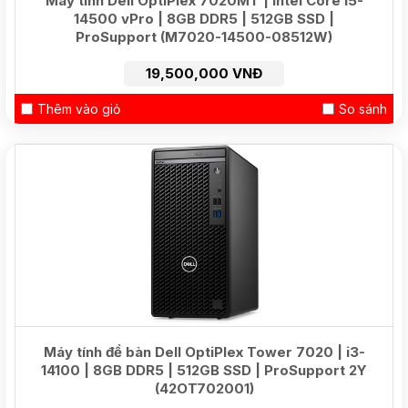
Máy tính Dell OptiPlex 7020MT | Intel Core i5-
14500 vPro | 8GB DDR5 | 512GB SSD |
ProSupport (M7020-14500-08512W)
19,500,000 VNĐ
Thêm vào giỏ
So sánh
NEW
Máy tính để bàn Dell OptiPlex Tower 7020 | i3-
14100 | 8GB DDR5 | 512GB SSD | ProSupport 2Y
(42OT702001)