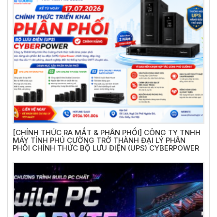
[CHÍNH THỨC RA MẮT & PHÂN PHỐI] CÔNG TY TNHH
MÁY TÍNH PHÚ CƯỜNG TRỞ THÀNH ĐẠI LÝ PHÂN
PHỐI CHÍNH THỨC BỘ LƯU ĐIỆN (UPS) CYBERPOWER