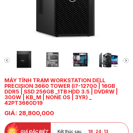
MÁY TÍNH TRẠM WORKSTATION DELL
PRECISION 3660 TOWER (I7-12700 | 16GB
DDR5 | SSD 256GB _1TB HDD 3.5 | DVDRW |
300W | KB_M | NONE OS | 3YR) _
42PT3660D19
GIÁ: 28,800,000
GIÁ ĐẶC BIỆT
Kết thúc sau
18
:
24
:
12