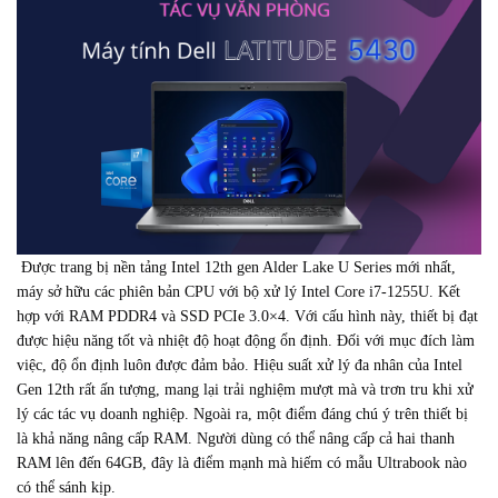
Được trang bị nền tảng Intel 12th gen Alder Lake U Series mới nhất,
máy sở hữu các phiên bản CPU với bộ xử lý Intel Core i7-1255U. Kết
hợp với RAM PDDR4 và SSD PCIe 3.0×4. Với cấu hình này, thiết bị đạt
được hiệu năng tốt và nhiệt độ hoạt động ổn định. Đối với mục đích làm
việc, độ ổn định luôn được đảm bảo. Hiệu suất xử lý đa nhân của Intel
Gen 12th rất ấn tượng, mang lại trải nghiệm mượt mà và trơn tru khi xử
lý các tác vụ doanh nghiệp. Ngoài ra, một điểm đáng chú ý trên thiết bị
là khả năng nâng cấp RAM. Người dùng có thể nâng cấp cả hai thanh
RAM lên đến 64GB, đây là điểm mạnh mà hiếm có mẫu Ultrabook nào
có thể sánh kịp.