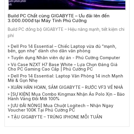
Build PC Chất cùng GIGABYTE – Ưu đãi lên đến
3.000.000đ tại Máy Tính Phú Cường
Build PC đồng bộ GIGABYTE – Hiệu năng mạnh, tiết kiệm chi
phí
Dell Pro 14 Essential – Chiếc Laptop vừa đủ “mạnh,
bền, gọn nhẹ” dành cho dân văn phòng
Tuyển dụng Nhân viên dự án - Phú Cường Computer
Vỏ Case NZXT H7 Base White – Lựa Chọn Đáng Giá
Cho PC Gaming Cao Cấp | Phú Cường PC
Dell Pro 14 Essential: Laptop Văn Phòng 14 inch Mạnh
Mẽ & Gọn Nhẹ
XUÂN HÂN HOAN, SẮM GIGABYTE – RƯỚC VF3 VỀ NHÀ
[SỰ KIỆN] Mua Combo Kingmax Nhận Áo Polo Xịn – Bảo
Hành Vàng Đổi Mới 100%
[ƯU ĐÃI NÓNG] Mua Chuột Logitech – Nhận Ngay
Voucher 100K Tại Phú Cường PC
TẬU GIGABYTE – TRÚNG IPHONE MỖI TUẦN