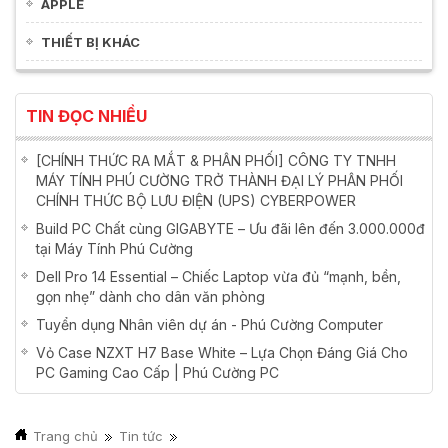
APPLE
THIẾT BỊ KHÁC
TIN ĐỌC NHIỀU
[CHÍNH THỨC RA MẮT & PHÂN PHỐI] CÔNG TY TNHH
MÁY TÍNH PHÚ CƯỜNG TRỞ THÀNH ĐẠI LÝ PHÂN PHỐI
CHÍNH THỨC BỘ LƯU ĐIỆN (UPS) CYBERPOWER
Build PC Chất cùng GIGABYTE – Ưu đãi lên đến 3.000.000đ
tại Máy Tính Phú Cường
Dell Pro 14 Essential – Chiếc Laptop vừa đủ “mạnh, bền,
gọn nhẹ” dành cho dân văn phòng
Tuyển dụng Nhân viên dự án - Phú Cường Computer
Vỏ Case NZXT H7 Base White – Lựa Chọn Đáng Giá Cho
PC Gaming Cao Cấp | Phú Cường PC
Trang chủ
Tin tức