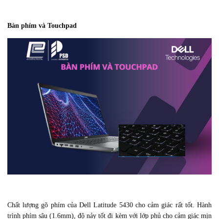
Bàn phím và Touchpad
Chất lượng gõ phím của Dell Latitude 5430 cho cảm giác rất tốt. Hành
trình phím sâu (1.6mm), độ nảy tốt đi kèm với lớp phủ cho cảm giác mịn