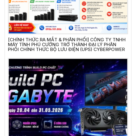
[CHÍNH THỨC RA MẮT & PHÂN PHỐI] CÔNG TY TNHH
MÁY TÍNH PHÚ CƯỜNG TRỞ THÀNH ĐẠI LÝ PHÂN
PHỐI CHÍNH THỨC BỘ LƯU ĐIỆN (UPS) CYBERPOWER