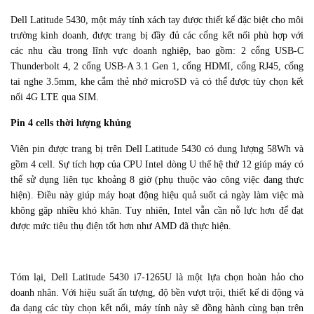
Dell Latitude 5430, một máy tính xách tay được thiết kế đặc biệt cho môi
trường kinh doanh, được trang bị đầy đủ các cổng kết nối phù hợp với
các nhu cầu trong lĩnh vực doanh nghiệp, bao gồm: 2 cổng USB-C
Thunderbolt 4, 2 cổng USB-A 3.1 Gen 1, cổng HDMI, cổng RJ45, cổng
tai nghe 3.5mm, khe cắm thẻ nhớ microSD và có thể được tùy chọn kết
nối 4G LTE qua SIM.
Pin 4 cells thời lượng khủng
Viên pin được trang bị trên Dell Latitude 5430 có dung lượng 58Wh và
gồm 4 cell. Sự tích hợp của CPU Intel dòng U thế hệ thứ 12 giúp máy có
thể sử dụng liên tục khoảng 8 giờ (phụ thuộc vào công việc đang thực
hiện). Điều này giúp máy hoạt động hiệu quả suốt cả ngày làm việc mà
không gặp nhiều khó khăn. Tuy nhiên, Intel vẫn cần nỗ lực hơn để đạt
được mức tiêu thụ điện tốt hơn như AMD đã thực hiện.
Tóm lại, Dell Latitude 5430 i7-1265U là một lựa chọn hoàn hảo cho
doanh nhân. Với hiệu suất ấn tượng, độ bền vượt trội, thiết kế di động và
đa dạng các tùy chọn kết nối, máy tính này sẽ đồng hành cùng bạn trên