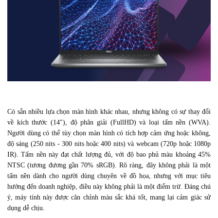
Có sẵn nhiều lựa chọn màn hình khác nhau, nhưng không có sự thay đổi
về kích thước (14″), độ phân giải (FullHD) và loại tấm nền (WVA).
Người dùng có thể tùy chọn màn hình có tích hợp cảm ứng hoặc không,
độ sáng (250 nits - 300 nits hoặc 400 nits) và webcam (720p hoặc 1080p
IR). Tấm nền này đạt chất lượng đủ, với độ bao phủ màu khoảng 45%
NTSC (tương đương gần 70% sRGB). Rõ ràng, đây không phải là một
tấm nền dành cho người dùng chuyên về đồ họa, nhưng với mục tiêu
hướng đến doanh nghiệp, điều này không phải là một điểm trừ. Đáng chú
ý, máy tính này được cân chỉnh màu sắc khá tốt, mang lại cảm giác sử
dụng dễ chịu.