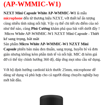
(AP-WMMIC-W1)
NZXT Mini Capsule White AP-WMMIC-W1
là mẫu
microphone
đến từ thương hiệu NZXT, với thiết kế ấn tượng
cùng nhiều tính năng nổi bật. Vậy cụ thể chi tiết ưu điểm của nó
như thế nào, cùng
Phú Cường
khám phá qua bài viết dưới đây !
Micro White AP-WMMIC-W1 NZXT Mini Capsule - Thiết
kế sang trọng, bắt mắt
Sản phẩm
Micro White AP-WMMIC-W1 NZXT Mini
Capsule
phiên bản màu đen thuần, sang trọng, huyền bí và đơn
giản nhưng không kém phần tinh tế và nổi bật. MIC đi kèm giá
đỡ có thể tùy chỉnh hướng 360 độ, đáp ứng mọi nhu cầu sử dụng.
Với bộ định hướng cardioid kích thước 25mm, microphone dễ
dàng sử dụng và phù hợp cho cả người dùng chuyên nghiệp hay
mới bắt đầu.