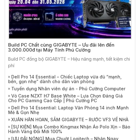
Build PC Chất cùng GIGABYTE – Ưu đãi lên đến
3.000.000đ tại Máy Tính Phú Cường
Build PC đồng bộ GIGABYTE – Hiệu năng mạnh, tiết kiệm chi
phí
Dell Pro 14 Essential – Chiếc Laptop vừa đủ “mạnh,
bền, gọn nhẹ” dành cho dân văn phòng
Tuyển dụng Nhân viên dự án - Phú Cường Computer
Vỏ Case NZXT H7 Base White – Lựa Chọn Đáng Giá
Cho PC Gaming Cao Cấp | Phú Cường PC
Dell Pro 14 Essential: Laptop Văn Phòng 14 inch Mạnh
Mẽ & Gọn Nhẹ
XUÂN HÂN HOAN, SẮM GIGABYTE – RƯỚC VF3 VỀ NHÀ
[SỰ KIỆN] Mua Combo Kingmax Nhận Áo Polo Xịn – Bảo
Hành Vàng Đổi Mới 100%
[ƯU ĐÃI NÓNG] Mua Chuột Logitech – Nhận Ngay