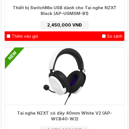
Thiết bị SwitchMix USB dành cho Tai nghe NZXT
Black (AP-USMSM-B1)
2,450,000 VNĐ
Thêm vào giỏ
So sánh
NEW
Tai nghe NZXT có dây 40mm White V2 (AP-
WCB40-W2)