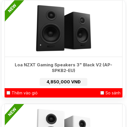
NEW
Loa NZXT Gaming Speakers 3" Black V2 (AP-
SPKB2-EU)
4,850,000 VNĐ
Thêm vào giỏ
So sánh
HOT