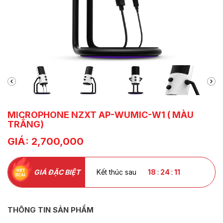
MICROPHONE NZXT AP-WUMIC-W1 ( MÀU
TRẮNG)
GIÁ: 2,700,000
GIÁ ĐẶC BIỆT
Kết thúc sau
18
:
24
:
09
THÔNG TIN SẢN PHẨM