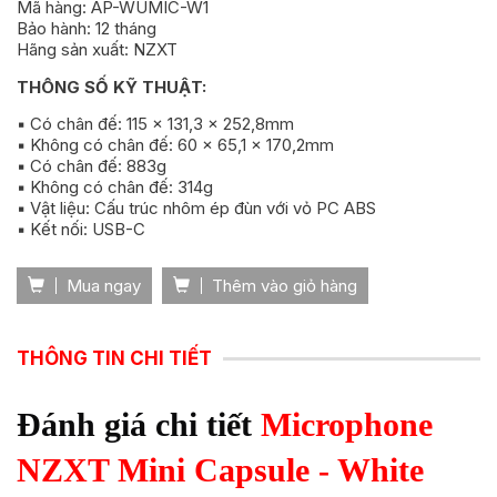
Mã hàng: AP-WUMIC-W1
Bảo hành: 12 tháng
Hãng sản xuất: NZXT
THÔNG SỐ KỸ THUẬT:
▪️ Có chân đế: 115 x 131,3 x 252,8mm
▪️ Không có chân đế: 60 x 65,1 x 170,2mm
▪️ Có chân đế: 883g
▪️ Không có chân đế: 314g
▪️ Vật liệu: Cấu trúc nhôm ép đùn với vỏ PC ABS
▪️ Kết nối: USB-C
Mua ngay
Thêm vào giỏ hàng
THÔNG TIN CHI TIẾT
Đánh giá chi tiết
Microphone
NZXT Mini Capsule - White