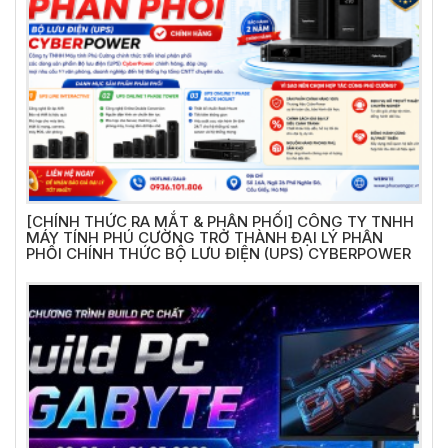
[CHÍNH THỨC RA MẮT & PHÂN PHỐI] CÔNG TY TNHH
MÁY TÍNH PHÚ CƯỜNG TRỞ THÀNH ĐẠI LÝ PHÂN
PHỐI CHÍNH THỨC BỘ LƯU ĐIỆN (UPS) CYBERPOWER