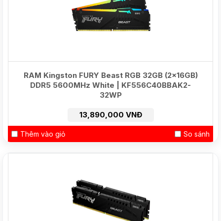
RAM Kingston FURY Beast RGB 32GB (2x16GB)
DDR5 5600MHz White | KF556C40BBAK2-
32WP
13,890,000 VNĐ
Thêm vào giỏ
So sánh
NEW