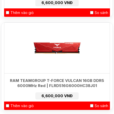
6,600,000 VNĐ
Thêm vào giỏ
So sánh
HOT
RAM TEAMGROUP T-FORCE VULCAN 16GB DDR5
6000MHz Red | FLRD516G6000HC38J01
6,600,000 VNĐ
Thêm vào giỏ
So sánh