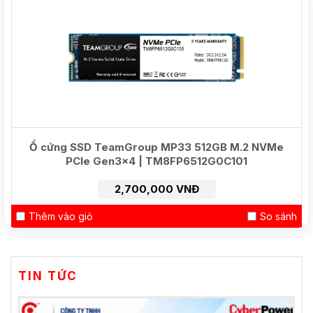
Ổ cứng SSD TeamGroup MP33 512GB M.2 NVMe
PCIe Gen3x4 | TM8FP6512G0C101
2,700,000 VNĐ
Thêm vào giỏ
So sánh
TIN TỨC