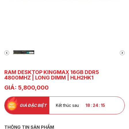
RAM DESKTOP KINGMAX 16GB DDR5
4800MHZ | LONG DIMM | HLH2HK1
GIÁ: 5,800,000
GIÁ ĐẶC BIỆT
Kết thúc sau
18
:
24
:
14
THÔNG TIN SẢN PHẨM