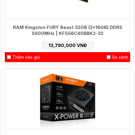
RAM Kingston FURY Beast 32GB (2x16GB) DDR5
5600MHz | KF556C40BBK2-32
13,790,000 VNĐ
Thêm vào giỏ
So sánh
HOT