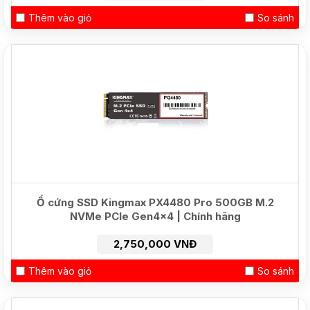
Thêm vào giỏ
So sánh
Ổ cứng SSD Kingmax PX4480 Pro 500GB M.2
NVMe PCIe Gen4x4 | Chính hãng
2,750,000 VNĐ
Thêm vào giỏ
So sánh