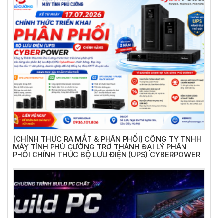
[CHÍNH THỨC RA MẮT & PHÂN PHỐI] CÔNG TY TNHH
MÁY TÍNH PHÚ CƯỜNG TRỞ THÀNH ĐẠI LÝ PHÂN
PHỐI CHÍNH THỨC BỘ LƯU ĐIỆN (UPS) CYBERPOWER