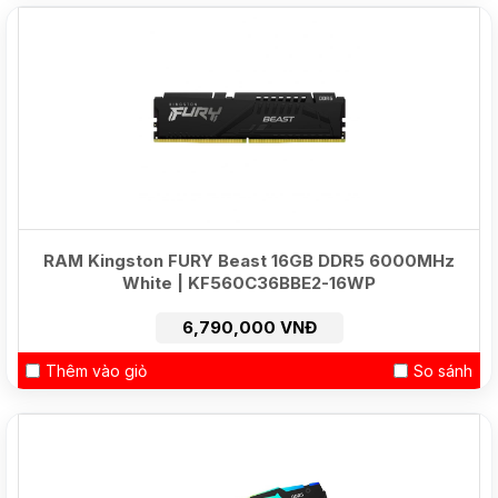
NEW
RAM Kingston FURY Beast 16GB DDR5 6000MHz
White | KF560C36BBE2-16WP
6,790,000 VNĐ
Thêm vào giỏ
So sánh
HOT