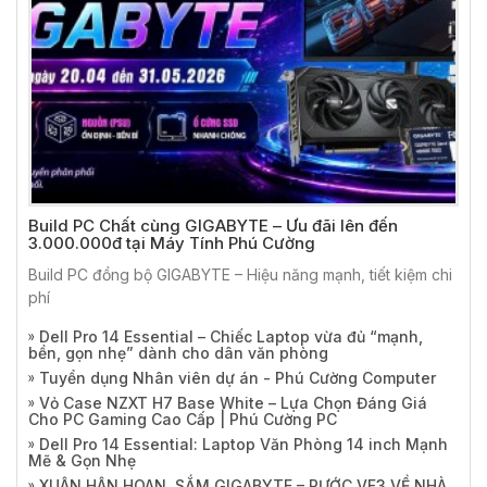
Build PC Chất cùng GIGABYTE – Ưu đãi lên đến
3.000.000đ tại Máy Tính Phú Cường
Build PC đồng bộ GIGABYTE – Hiệu năng mạnh, tiết kiệm chi
phí
Dell Pro 14 Essential – Chiếc Laptop vừa đủ “mạnh,
bền, gọn nhẹ” dành cho dân văn phòng
Tuyển dụng Nhân viên dự án - Phú Cường Computer
Vỏ Case NZXT H7 Base White – Lựa Chọn Đáng Giá
Cho PC Gaming Cao Cấp | Phú Cường PC
Dell Pro 14 Essential: Laptop Văn Phòng 14 inch Mạnh
Mẽ & Gọn Nhẹ
XUÂN HÂN HOAN, SẮM GIGABYTE – RƯỚC VF3 VỀ NHÀ