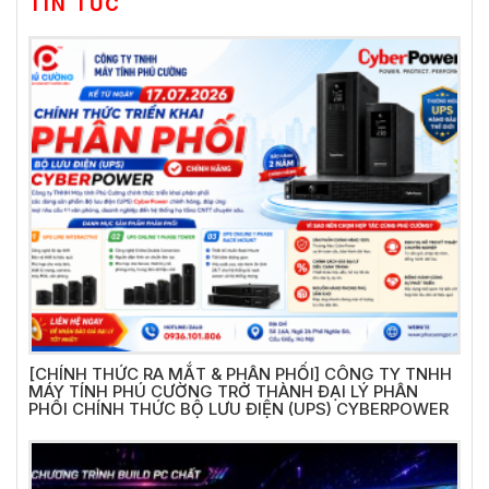
TIN TỨC
[CHÍNH THỨC RA MẮT & PHÂN PHỐI] CÔNG TY TNHH
MÁY TÍNH PHÚ CƯỜNG TRỞ THÀNH ĐẠI LÝ PHÂN
PHỐI CHÍNH THỨC BỘ LƯU ĐIỆN (UPS) CYBERPOWER