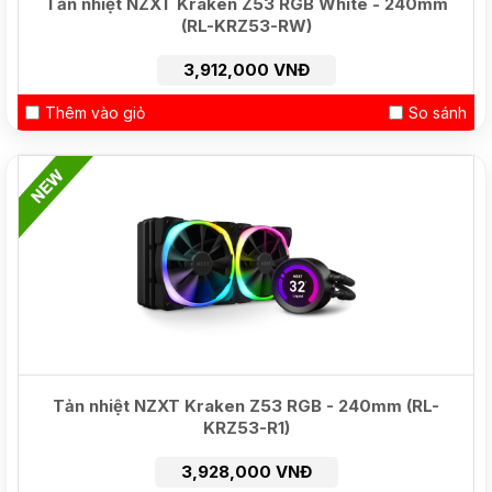
Tản nhiệt NZXT Kraken Z53 RGB White - 240mm
(RL-KRZ53-RW)
3,912,000 VNĐ
Thêm vào giỏ
So sánh
NEW
Tản nhiệt NZXT Kraken Z53 RGB - 240mm (RL-
KRZ53-R1)
3,928,000 VNĐ