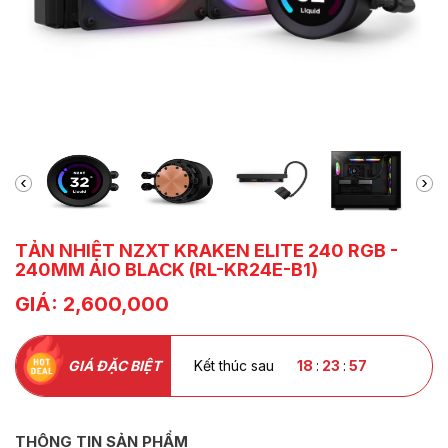
TẢN NHIỆT NZXT KRAKEN ELITE 240 RGB -
240MM AIO BLACK (RL-KR24E-B1)
GIÁ: 2,600,000
GIÁ ĐẶC BIỆT
Kết thúc sau
18
:
23
:
55
THÔNG TIN SẢN PHẨM