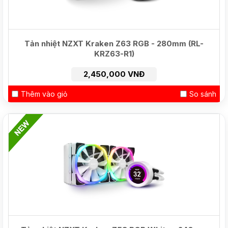
Tản nhiệt NZXT Kraken Z63 RGB - 280mm (RL-
KRZ63-R1)
2,450,000 VNĐ
Thêm vào giỏ
So sánh
HOT