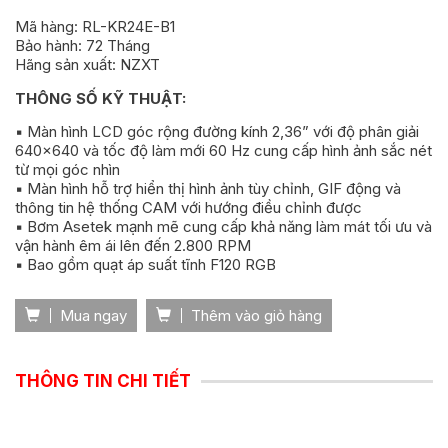
Mã hàng: RL-KR24E-B1
Bảo hành: 72 Tháng
Hãng sản xuất: NZXT
THÔNG SỐ KỸ THUẬT:
▪️ Màn hình LCD góc rộng đường kính 2,36” với độ phân giải
640x640 và tốc độ làm mới 60 Hz cung cấp hình ảnh sắc nét
từ mọi góc nhìn
▪️ Màn hình hỗ trợ hiển thị hình ảnh tùy chỉnh, GIF động và
thông tin hệ thống CAM với hướng điều chỉnh được
▪️ Bơm Asetek mạnh mẽ cung cấp khả năng làm mát tối ưu và
vận hành êm ái lên đến 2.800 RP
M
▪️ Bao gồm quạt áp suất tĩnh F120 RGB
Mua ngay
Thêm vào giỏ hàng
THÔNG TIN CHI TIẾT