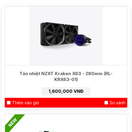
NEW
Tản nhiệt NZXT Kraken X63 - 280mm (RL-
KRX63-01)
1,600,000 VNĐ
Thêm vào giỏ
So sánh
HOT