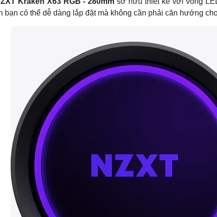
NZXT Kraken X63 RGB - 280mm
sở hữu thiết kế với vòng LED
n bạn có thể dễ dàng lắp đặt mà không cần phải căn hướng ch