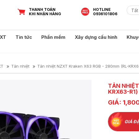
THANH TOÁN
HOTLINE
KHI NHẬN HÀNG
0936101806
XT
Tin tức
Phần mềm
Xây dựng cấu hình
Khuy
XT
Tản nhiệt
Tản nhiệt NZXT Kraken X63 RGB - 280mm (RL-KRX6
TẢN NHIỆT
KRX63-R1)
GIÁ: 1,80
GIÁ ĐẶ