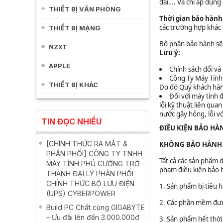
đài…. Và chỉ áp dụng
THIẾT BỊ VĂN PHÒNG
Thời gian bảo hàn
các trường hợp khác 
THIẾT BỊ MẠNG
Bộ phận bảo hành sẽ 
NZXT
Lưu ý:
APPLE
Chính sách đổi và
Công Ty Máy Tính
THIẾT BỊ KHÁC
Do đó Quý khách hàng
Đối với máy tính
lỗi kỹ thuật liên qu
nước gây hỏng, lỗi v
TIN ĐỌC NHIỀU
ĐIỀU KIỆN BẢO HÀ
[CHÍNH THỨC RA MẮT &
KHÔNG BẢO HÀNH 
PHÂN PHỐI] CÔNG TY TNHH
Tất cả các sản phẩm 
MÁY TÍNH PHÚ CƯỜNG TRỞ
phạm điều kiện bảo 
THÀNH ĐẠI LÝ PHÂN PHỐI
CHÍNH THỨC BỘ LƯU ĐIỆN
1. Sản phẩm bị tiêu 
(UPS) CYBERPOWER
2. Các phần mềm đư
Build PC Chất cùng GIGABYTE
– Ưu đãi lên đến 3.000.000đ
3. Sản phẩm hết thờ