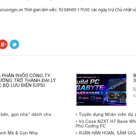
hucuongpc.vn
Thời gian làm việc: Từ 08h00-17h30
các ngày trừ Chủ nhật và
 PHÂN PHỐI] CÔNG TY
B
ƯỜNG TRỞ THÀNH ĐẠI LÝ
3
 BỘ LƯU ĐIỆN (UPS)
B
c
, bền, gọn nhẹ” dành cho
Tuyển dụng Nhân viên dự 
Vỏ Case NZXT H7 Base Whi
Phú Cường PC
Mạnh Mẽ & Gọn Nhẹ
XUÂN HÂN HOAN, SẮM GIG