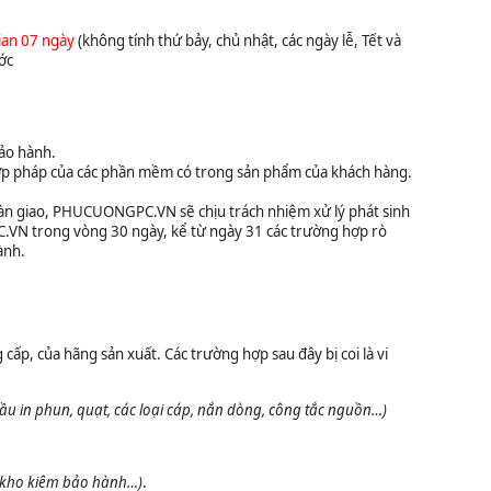
ian 07 ngày
(không tính thứ bảy, chủ nhật, các ngày lễ, Tết và
ớc
bảo hành.
hợp pháp của các phần mềm có trong sản phẩm của khách hàng.
bàn giao, PHUCUONGPC.VN sẽ chịu trách nhiệm xử lý phát sinh
C.VN trong vòng 30 ngày, kể từ ngày 31 các trường hợp rò
ành.
p, của hãng sản xuất. Các trường hợp sau đây bị coi là vi
ầu in phun, quạt, các loại cáp, nắn dòng, công tắc nguồn…)
t kho kiêm bảo hành…)
.