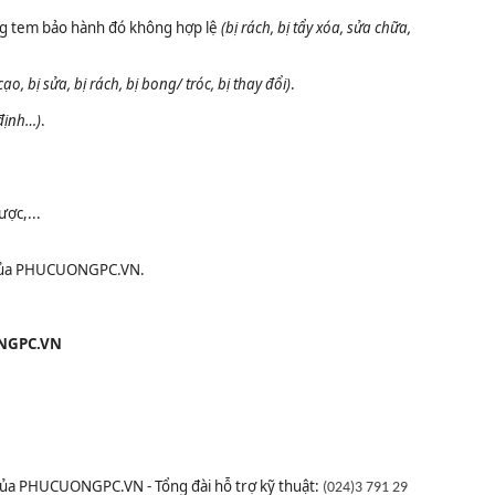
g tem bảo hành đó không hợp lệ
(bị rách, bị tẩy xóa, sửa chữa,
o, bị sửa, bị rách, bị bong/ tróc, bị thay đổi)
.
 định…)
.
ợc,...
ền của PHUCUONGPC.VN.
ONGPC.VN
ủa PHUCUONGPC.VN - Tổng đài hỗ trợ kỹ thuật:
(024)3 791 29