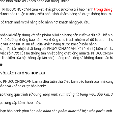
 cho hình thức khi khách hàng đặt hàng Online.
h
, PHUCUONGPC.VN cam kết khắc phục sự cố và trả bảo hành
trong thời g
được thỏa thuận trước), Nếu phát sinh khách hàng sẽ được thông báo trư
có trách nhiệm trả hàng bảo hành nơi khách hàng yêu cầu.
 nhập lại chỉ áp dụng với sản phẩm bị lỗi do hãng sản xuất và đủ điều kiện 
 Phú Cường không bảo hành và không chịu trách nhiệm về dữ liệu, tính 
 vui lòng lưu lại dữ liệu của khách hàng trước khi gửi bảo hành.
 được lắp tản nhiệt chất lỏng bởi PHUCUONGPC.VN: Kể từ khi ký biên bản 
an việc rò nước của hệ thống tản nhiệt bằng chất lỏng mua tại PHUCUONGP
ới linh kiện của hệ thống lắp tản nhiệt bằng chất lỏng sẽ không được bảo h
NH
VỚI CÁC TRƯỜNG HỢP SAU
do PHUCUONGPC.VN bán ra đều tuân thủ điều kiện bảo hành của nhà cung cấ
hành và không được bảo hành:
hao trong quá trình sử dụng.
(hộp mực, cụm trống từ, băng mực, đầu kim, đ
ợc cung cấp kèm theo máy.
i hạn bảo hành
(thời hạn bảo hành sản phẩm được thể hiện trên phiếu xuấ