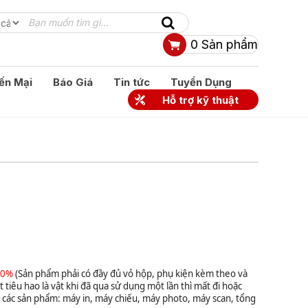
0
Sản phẩm
ến Mại
Báo Giá
Tin tức
Tuyển Dụng
Hỗ trợ kỹ thuật
00%
(Sản phẩm phải có đầy đủ vỏ hộp, phụ kiện kèm theo và
 tiêu hao là vật khi đã qua sử dụng một lần thì mất đi hoặc
i các sản phẩm: máy in, máy chiếu, máy photo, máy scan, tổng