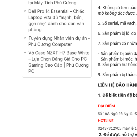
tại Máy Tính Phú Cường
4. Không có tem bảo
Dell Pro 14 Essential – Chiếc
mờ không đọc được, 
Laptop vừa đủ “mạnh, bền,
5. Số serial, mã vạc
gọn nhẹ” dành cho dân văn
phòng
6. Sản phẩm bị lỗi do
Tuyển dụng Nhân viên dự án -
7. Sản phẩm có những
Phú Cường Computer
Vỏ Case NZXT H7 Base White
Sản phẩm bị biến dạ
·
– Lựa Chọn Đáng Giá Cho PC
Sản phẩm bị mốc, h
·
8. Sản phẩm hư hỏng
Gaming Cao Cấp | Phú Cường
PC
9. Sản phẩm bị tháo
LIÊN HỆ BẢO HÀN
1. Để biết tiến độ
ĐỊA ĐIỂM
Số 16A Ngõ 26 Nghĩa Đô
HOTLINE
02437912905 máy lẻ 1
2. Để được hỗ trợ 