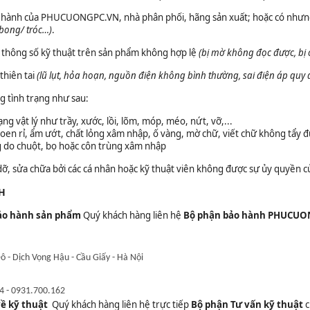
 hành của PHUCUONGPC.VN, nhà phân phối, hãng sản xuất; hoặc có nhưn
bong/ tróc…)
.
h, thông số kỹ thuật trên sản phẩm không hợp lệ
(bị mờ không đọc được, bị cạ
 thiên tai
(lũ lụt, hỏa hoạn, nguồn điện không bình thường, sai điện áp quy
 tình trạng như sau:
ng vật lý như trầy, xước, lồi, lõm, móp, méo, nứt, vỡ,...
oen rỉ, ẩm ướt, chất lỏng xâm nhập, ố vàng, mờ chữ, viết chữ không tẩy đư
 do chuột, bọ hoặc côn trùng xâm nhập
 dỡ, sửa chữa bởi các cá nhân hoặc kỹ thuật viên không được sự ủy quy
H
 bảo hành sản phẩm
Quý khách hàng liên hệ
Bộ phận bảo hành PHUCU
 - Dịch Vọng Hậu - Cầu Giấy - Hà Nội
4 - 0931.700.162
về kỹ thuật
Quý khách hàng liên hệ trực tiếp
Bộ phận Tư vấn kỹ thuật
c