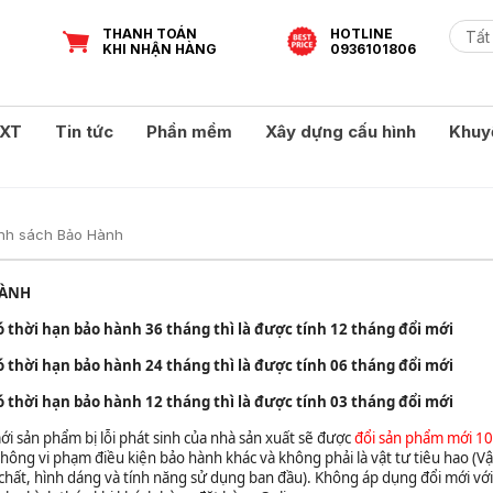
THANH TOÁN
HOTLINE
KHI NHẬN HÀNG
0936101806
XT
Tin tức
Phần mềm
Xây dựng cấu hình
Khuy
nh sách Bảo Hành
HÀNH
ó thời hạn bảo hành 36 tháng thì là được tính 12 tháng đổi mới
ó thời hạn bảo hành 24 tháng thì là được tính 06 tháng đổi mới
ó thời hạn bảo hành 12 tháng thì là được tính 03 tháng đổi mới
ới sản phẩm bị lỗi phát sinh của nhà sản xuất sẽ được
đổi sản phẩm mới 1
hông vi phạm điều kiện bảo hành khác và không phải là vật tư tiêu hao (Vật
chất, hình dáng và tính năng sử dụng ban đầu). Không áp dụng đổi mới vớ