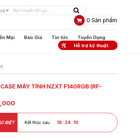
0
Sản phẩm
ến Mại
Báo Giá
Tin tức
Tuyển Dụng
Hỗ trợ kỹ thuật
1)
CASE MÁY TÍNH NZXT F140RGB (RF-
0,000
C BIỆT
Kết thúc sau
18
:
24
:
09