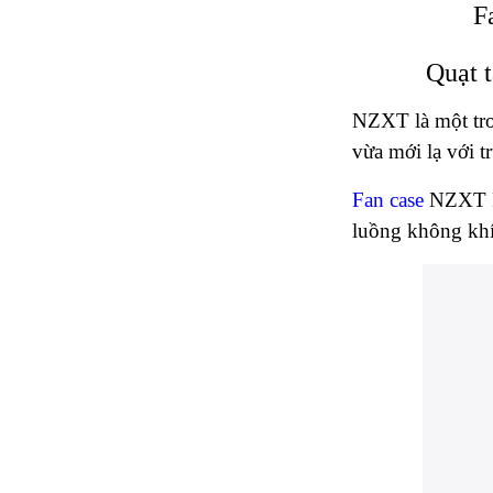
F
Quạt 
NZXT là một tro
vừa mới lạ với tr
Fan case
NZXT F1
luồng không khí