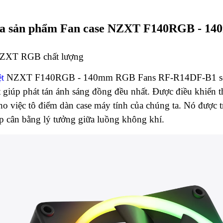
ủa sản phẩm Fan case NZXT F140RGB - 1
 NZXT RGB chất lượng
ệt
NZXT F140RGB - 140mm RGB Fans RF-R14DF-B1 sở 
 giúp phát tán ánh sáng đồng đều nhất. Được điều khiể
cho việc tô điểm dàn case máy tính của chúng ta. Nó đượ
ép cân bằng lý tưởng giữa luồng không khí.