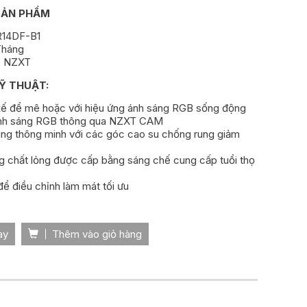
SẢN PHẨM
R14DF-B1
Tháng
: NZXT
Ỹ THUẬT:
 kế để mê hoặc với hiệu ứng ánh sáng RGB sống động
ánh sáng RGB thông qua NZXT CAM
ung thông minh với các góc cao su chống rung giảm
ng chất lỏng được cấp bằng sáng chế cung cấp tuổi thọ
ể điều chỉnh làm mát tối ưu
ay
Thêm vào giỏ hàng