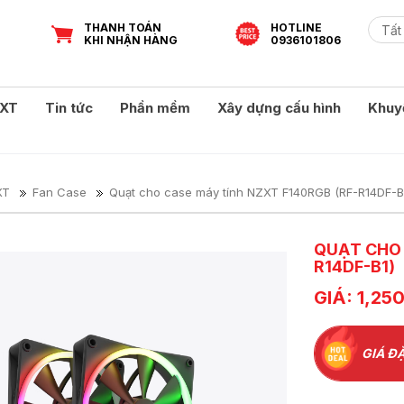
THANH TOÁN
HOTLINE
KHI NHẬN HÀNG
0936101806
XT
Tin tức
Phần mềm
Xây dựng cấu hình
Khuy
XT
Fan Case
Quạt cho case máy tính NZXT F140RGB (RF-R14DF-B
QUẠT CHO 
R14DF-B1)
GIÁ: 1,25
GIÁ ĐẶ