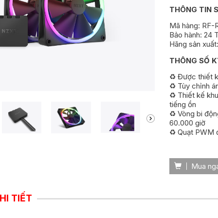
THÔNG TIN 
Mã hàng: RF-
Bảo hành: 24 
Hãng sản xuất
THÔNG SỐ K
♻️ Được thiết
♻️ Tùy chỉnh 
♻️ Thiết kế kh
tiếng ồn
♻️ Vòng bi độ
60.000 giờ
♻️ Quạt PWM đ
Mua ng
HI TIẾT