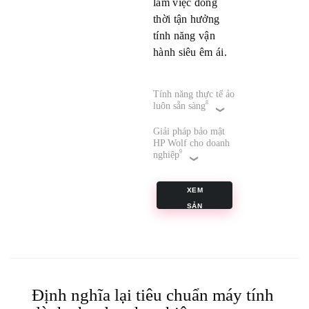
làm việc đồng
thời tận hưởng
tính năng vận
hành siêu êm ái.
Tính năng thực tế ảo
8
luôn sẵn sàng
Giải pháp bảo mật
HP Wolf cho doanh
9
nghiệp
XEM
SẢN
PHẨM
Định nghĩa lại tiêu chuẩn máy tính