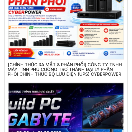
[CHÍNH THỨC RA MẮT & PHÂN PHỐI] CÔNG TY TNHH
MÁY TÍNH PHÚ CƯỜNG TRỞ THÀNH ĐẠI LÝ PHÂN
PHỐI CHÍNH THỨC BỘ LƯU ĐIỆN (UPS) CYBERPOWER