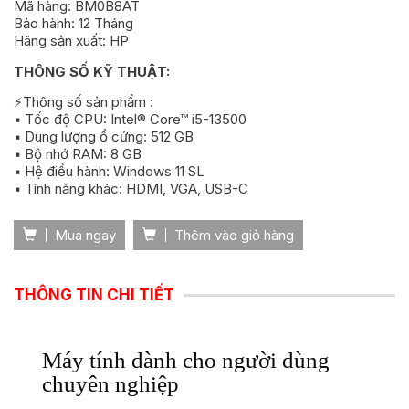
Mã hàng: BM0B8AT
Bảo hành: 12 Tháng
Hãng sản xuất: HP
THÔNG SỐ KỸ THUẬT:
⚡Thông số sản phẩm :
▪️ Tốc độ CPU: Intel® Core™ i5-13500
▪️ Dung lượng ổ cứng: 512 GB
▪️ Bộ nhớ RAM: 8 GB
▪️ Hệ điều hành: Windows 11 SL
▪️ Tính năng khác: HDMI, VGA, USB-C
Mua ngay
Thêm vào giỏ hàng
THÔNG TIN CHI TIẾT
Máy tính dành cho người dùng
chuyên nghiệp