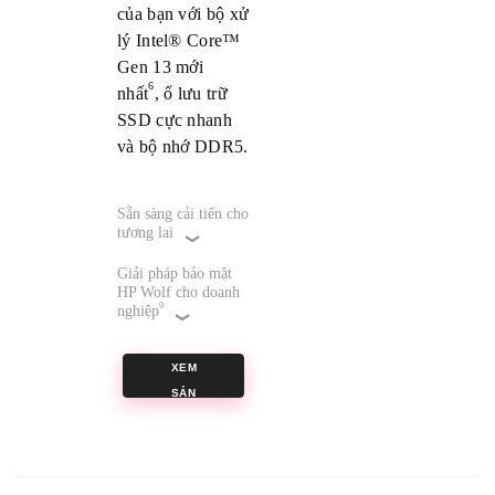
của bạn với bộ xử
lý Intel® Core™
Gen 13 mới
6
nhất
, ổ lưu trữ
SSD cực nhanh
và bộ nhớ DDR5.
Sẵn sàng cải tiến cho
tương lai
Giải pháp bảo mật
HP Wolf cho doanh
9
nghiệp
XEM
SẢN
PHẨM