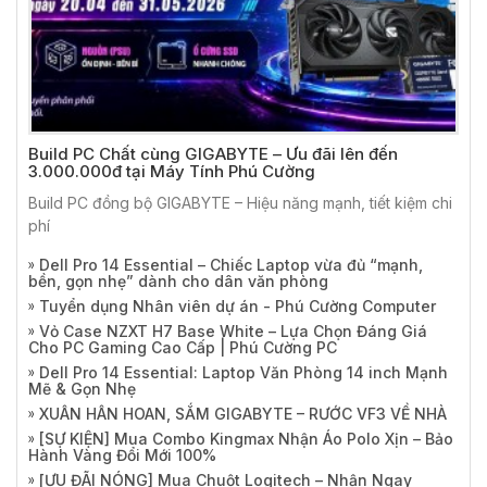
Build PC Chất cùng GIGABYTE – Ưu đãi lên đến
3.000.000đ tại Máy Tính Phú Cường
Build PC đồng bộ GIGABYTE – Hiệu năng mạnh, tiết kiệm chi
phí
Dell Pro 14 Essential – Chiếc Laptop vừa đủ “mạnh,
bền, gọn nhẹ” dành cho dân văn phòng
Tuyển dụng Nhân viên dự án - Phú Cường Computer
Vỏ Case NZXT H7 Base White – Lựa Chọn Đáng Giá
Cho PC Gaming Cao Cấp | Phú Cường PC
Dell Pro 14 Essential: Laptop Văn Phòng 14 inch Mạnh
Mẽ & Gọn Nhẹ
XUÂN HÂN HOAN, SẮM GIGABYTE – RƯỚC VF3 VỀ NHÀ
[SỰ KIỆN] Mua Combo Kingmax Nhận Áo Polo Xịn – Bảo
Hành Vàng Đổi Mới 100%
[ƯU ĐÃI NÓNG] Mua Chuột Logitech – Nhận Ngay