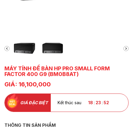
MÁY TÍNH ĐỂ BÀN HP PRO SMALL FORM
FACTOR 400 G9 (BM0B8AT)
GIÁ: 16,100,000
GIÁ ĐẶC BIỆT
Kết thúc sau
18
:
23
:
51
THÔNG TIN SẢN PHẨM